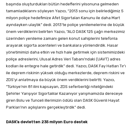
başında oluşturdukları bütün hedeflerini yılsonuna gelmeden
tamamladıklarını söyleyen Yazıcı, “2013 sonu için belirlediğimiz 5
milyon poliçe hedefimize Afet Sigortaları Kanunu ile daha Mart
ayındayken ulaştık” dedi. 2013’te poliçe yenilemelerine de büyük
önem verdiklerini belirten Yazıcı, “ALO DASK 125 çağrı merkezimiz
üzerinden yenileme zamanı gelen konut sahiplerini telefonla
arayarak sigorta acenteleri ve bankalara yönlendirdik. Hasar
yönetimimizi daha etkin ve hızlı hale getirmek için sistemimizdeki
poliçe adreslerini, Ulusal Adres Veri Tabanı’ndaki (UAVT) adres
kodları ile entegre hale getirdik” dedi. Yazıcı, DASK Fay Hatları Tır’ı
ile deprem riskinin yüksek olduğu merkezlerde, deprem riskini ve
ZDS’yi anlatmaya da büyük önem verdiklerini belirtti. Yazıcı,
“Türkiye’nin 81 ilini kapsayan, ZDS seferberliği niteliğindeki
Şehirler Yarışıyor Sigortalılar Kazanıyor yarışmamızda dereceye
giren Bolu ve Tunceli illerimizin ödülü olan DASK Güvenli Hayat
Parkları’nın açılışlarını gerçekleştirdik” dedi.
DASK’a devletten 235 milyon Euro destek