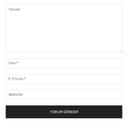
Yorum:
İsi
E-
Pos
Web