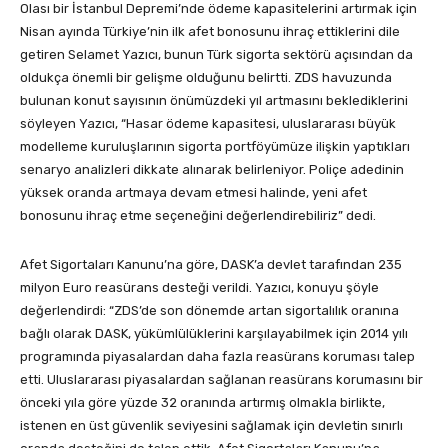
Olası bir İstanbul Depremi’nde ödeme kapasitelerini artırmak için
Nisan ayında Türkiye’nin ilk afet bonosunu ihraç ettiklerini dile
getiren Selamet Yazıcı, bunun Türk sigorta sektörü açısından da
oldukça önemli bir gelişme olduğunu belirtti. ZDS havuzunda
bulunan konut sayısının önümüzdeki yıl artmasını beklediklerini
söyleyen Yazıcı, “Hasar ödeme kapasitesi, uluslararası büyük
modelleme kuruluşlarının sigorta portföyümüze ilişkin yaptıkları
senaryo analizleri dikkate alınarak belirleniyor. Poliçe adedinin
yüksek oranda artmaya devam etmesi halinde, yeni afet
bonosunu ihraç etme seçeneğini değerlendirebiliriz” dedi.
Afet Sigortaları Kanunu’na göre, DASK’a devlet tarafından 235
milyon Euro reasürans desteği verildi. Yazıcı, konuyu şöyle
değerlendirdi: “ZDS’de son dönemde artan sigortalılık oranına
bağlı olarak DASK, yükümlülüklerini karşılayabilmek için 2014 yılı
programında piyasalardan daha fazla reasürans koruması talep
etti. Uluslararası piyasalardan sağlanan reasürans korumasını bir
önceki yıla göre yüzde 32 oranında artırmış olmakla birlikte,
istenen en üst güvenlik seviyesini sağlamak için devletin sınırlı