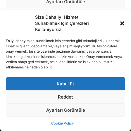
Size Daha İyi Hizmet
Sunabilmek İçin Çerezleri
Kullanıyoruz
En iyi deneyimleri sunabilmek için çerezler gibi teknolojileri kullanarak
cihaz bilgilerini depolama ve/veya erişim sağlıyoruz. Bu teknolojilere
onay vermek, bu site üzerinde gezinme davranışı veya benzersiz
İnternet portalımızda yer alan tüm haber metini, resim ve benzeri
kimlikler gibi verilerin işlenmesine izin verecektir. Onay vermemek veya
içeriğin hakları Sigortamedya Yayıncılık A.Ş.'ye aittir. Hiçbir şekilde
verilen onayı geri çekmek, belirli özelliklerin ve işlevlerin olumsuz
basılı ya da elektronik bir ortamda, kaynak gösterilse bile izin
etkilenmesine neden olabilir.
alınmadan kullanılamaz.
e-Mail Adresimiz:
info@sigortamedia.com
Kabul Et
Reddet
Ayarları Görüntüle
© 2015 - 2025 Sigortamedya Yayın Grubu | Sigortamedya
Cookie Policy
Yayıncılık A.Ş.