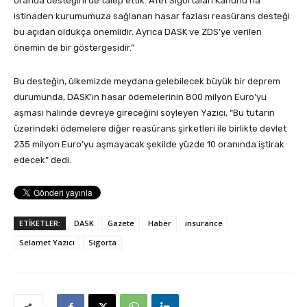
oranda desteğini de talep ettik. Afet Sigortaları Kanunu’na
istinaden kurumumuza sağlanan hasar fazlası reasürans desteği
bu açıdan oldukça önemlidir. Ayrıca DASK ve ZDS’ye verilen
önemin de bir göstergesidir.”
Bu desteğin, ülkemizde meydana gelebilecek büyük bir deprem
durumunda, DASK’ın hasar ödemelerinin 800 milyon Euro’yu
aşması halinde devreye gireceğini söyleyen Yazıcı, “Bu tutarın
üzerindeki ödemelere diğer reasürans şirketleri ile birlikte devlet
235 milyon Euro’yu aşmayacak şekilde yüzde 10 oranında iştirak
edecek” dedi.
ETİKETLER:
DASK
Gazete
Haber
insurance
Selamet Yazıcı
Sigorta