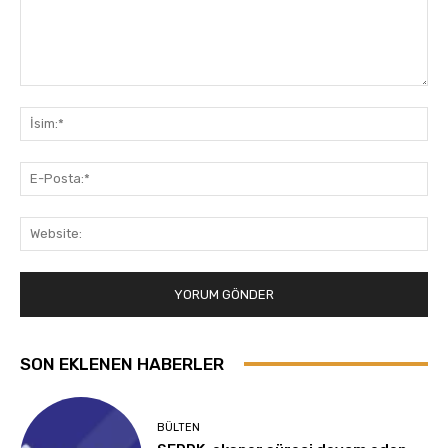
Yorum:
İsi
E-
Pos
Web
SON EKLENEN HABERLER
BÜLTEN