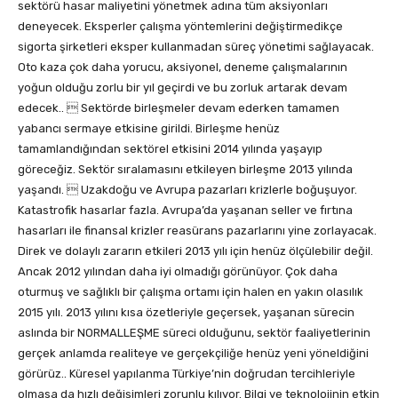
sektörü hasar maliyetini yönetmek adına tüm aksiyonları
deneyecek. Eksperler çalışma yöntemlerini değiştirmedikçe
sigorta şirketleri eksper kullanmadan süreç yönetimi sağlayacak.
Oto kaza çok daha yorucu, aksiyonel, deneme çalışmalarının
yoğun olduğu zorlu bir yıl geçirdi ve bu zorluk artarak devam
edecek..  Sektörde birleşmeler devam ederken tamamen
yabancı sermaye etkisine girildi. Birleşme henüz
tamamlandığından sektörel etkisini 2014 yılında yaşayıp
göreceğiz. Sektör sıralamasını etkileyen birleşme 2013 yılında
yaşandı.  Uzakdoğu ve Avrupa pazarları krizlerle boğuşuyor.
Katastrofik hasarlar fazla. Avrupa’da yaşanan seller ve fırtına
hasarları ile finansal krizler reasürans pazarlarını yine zorlayacak.
Direk ve dolaylı zararın etkileri 2013 yılı için henüz ölçülebilir değil.
Ancak 2012 yılından daha iyi olmadığı görünüyor. Çok daha
oturmuş ve sağlıklı bir çalışma ortamı için halen en yakın olasılık
2015 yılı. 2013 yılını kısa özetleriyle geçersek, yaşanan sürecin
aslında bir NORMALLEŞME süreci olduğunu, sektör faaliyetlerinin
gerçek anlamda realiteye ve gerçekçiliğe henüz yeni yöneldiğini
görürüz.. Küresel yapılanma Türkiye’nin doğrudan tercihleriyle
olmasa da hızlı değişimleri zorunlu kılıyor. Bilgi ve teknolojinin etkin