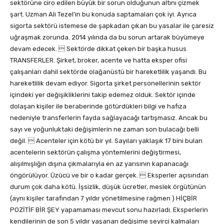
sektörüne ciro edilen büyük bir sorun olduğunun altını çizmek
şart. Uzman Ali Tezel’in bu konuda saptamaları çok iyi. Ayrıca
sigorta sektörü istemese de şapkadan çıkan bu yasalar ile çaresiz
uğraşmak zorunda. 2014 yılında da bu sorun artarak büyümeye
devam edecek.  Sektörde dikkat çeken bir başka husus
TRANSFERLER. Şirket, broker, acente ve hatta eksper ofisi
çalışanları dahil sektörde olağanüstü bir hareketlilik yaşandı. Bu
hareketlilik devam ediyor. Sigorta şirket personellerinin sektör
içindeki yer değişikliklerini takip edemez olduk. Sektör içinde
dolaşan kişiler ile beraberinde götürdükleri bilgi ve hafıza
nedeniyle transferlerin fayda sağlayacağı tartışmasız. Ancak bu
sayı ve yoğunluktaki değişimlerin ne zaman son bulacağı belli
değil.  Acenteler için kötü bir yıl. Sayıları yaklaşık 17 bini bulan
acentelerin sektörün çalışma yöntemlerini değiştirmesi,
alışılmışlığın dışına çıkmalarıyla en az yarısının kapanacağı
öngörülüyor. Üzücü ve bir o kadar gerçek.  Eksperler açısından
durum çok daha kötü. İşsizlik, düşük ücretler, meslek örgütünün
(aynı kişiler tarafından 7 yıldır yönetilmesine rağmen ) HİÇBİR
POZİTİF BİR ŞEY yapamaması mevcut sonu hazırladı. Eksperlerin
kendilerinin de son 5 yıldır yaşanan değişime seyirci kalmaları