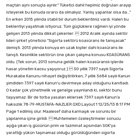
maçtan aynı sonuçla ayrılır.” Tüketici dahil hepimiz doğruları arayıp
isteyerek bu konuda ısrarcı da olmalıyız. Yanlış yapanlar olsa da…”
En erken 2015 yılında stabil bir durum beklentimiz vardı. Halen bu
beklentiyi yaşatmak istiyoruz. Tüm güçlüklere rağmen iyi yönde
gelişen 2013 yılında dikkat çekenler:  2012 Aralık ayında sektör
lideri şirket yöneticisi “Sigorta sektörü koasürans ile tanışacak”
demişti. 2013 yılında konuya en uzak kişiler dahi koasürans ile
tanıştı. Kesinlikle sektörün öne çıkan çalışma konusu KOASÜRANS
oldu. (Tek sorun, 2013 sonuna geldik halen koasüranslı işlerde
hasar yönetim kaosu yaşıyoruz.)  50 yıllık 7397 sayılı Sigorta
Murakabe Kanunu nihayet değiştirilirken, 7 yıllık 5684 sayılı Kanun
şimdiden 7397 sayılı Kanun’u devirmeye aday olduğunu kanıtladı.
O kadar çok yönetmelik ve genelge yayınlandı ki, sektör bunu
taşıyamaz. Bir de torba yasaları eklersek 7397 sayılı Kanun’a
haksızlık 78-79-MUSTAFA-NAZLIER.QXD:Layout 1 12/25/13 8:17 PM
Page 1 edilmiş olur. Maalesef daha karmaşık ve sorunlu bir
yapılanma içine girildi.  Muhtemelen özeleştirmeler sonucu
açığa çıkan iş gücünün prim ve tazminat açısından SGK’ya
yarattığı yükün taşınamaz olduğu görüldüğünden sigorta