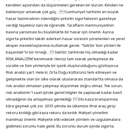
kendileri açısından da düşünmeleri gereken bir durum. Kimden ne
bekleniyor anlamak çok güç…  Cumhuriyet tarihinin en büyük
hasar tazminatının ödendiğini şirketin sigortalısının gazeteye
verdiği teşekkür ilanı ile öğrendik. Tarafların memnuniyetinin
basına yansıması bu büyüklükte bir hasar için önemli. Ayrıca
sigorta şirketini takdir ederken hasar sürecini yönetenleri ve yerel
eksper meslektaşlarımızı kutlamak gerek. “Sektör tüm yönleri ile
başarılıdır”ın bir örneği…  Sektör, tarihinde hiç olmadığı kadar
RİSK ANALİZİNİ benimsedi. Henüz tam olarak yerleşmese de
süratle ve tüm yönleriyle bir içerik oluşturulduğunu gözlüyoruz.
Risk analizi şart. Hele ki, Orta Doğu kültürünü terk etmeyen ve
gelişmekte olan bir ülke olarak uluslararası standartta olmasa da
risk analizi olmadan çalışmayı düşünmek doğru olmaz. Tek sorun,
risk analizinin 1 saat içinde genel bilgiler ile yapılacak kadar basit
olmadığının da anlaşılması gerekliliği.  Oto kaza branşlarında
kâra geçmek çok zor. 2013 yılında da ülkemize ithal araç girişi
rekoru kırıldığı gibi kaza rekoru da kırıldı. Maliyet yönetimi
inanılmaz önemli. Maliyete etki edecek yöntem ve uygulamalara
gidilmesi zorunlu hale geldi. Bu zorunlu durum içinde sigorta