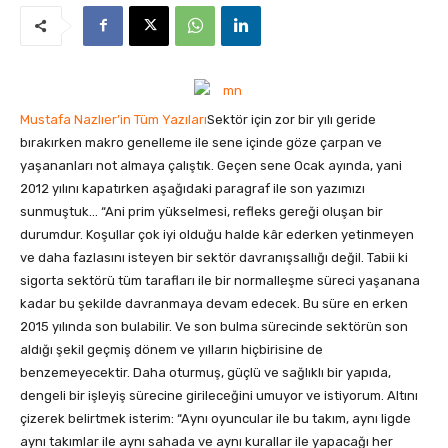
Mustafa Nazlıer’in Tüm Yazıları
Sektör için zor bir yılı geride
bırakırken makro genelleme ile sene içinde göze çarpan ve
yaşananları not almaya çalıştık. Geçen sene Ocak ayında, yani
2012 yılını kapatırken aşağıdaki paragraf ile son yazımızı
sunmuştuk… “Ani prim yükselmesi, refleks gereği oluşan bir
durumdur. Koşullar çok iyi olduğu halde kâr ederken yetinmeyen
ve daha fazlasını isteyen bir sektör davranışsallığı değil. Tabii ki
sigorta sektörü tüm tarafları ile bir normalleşme süreci yaşanana
kadar bu şekilde davranmaya devam edecek. Bu süre en erken
2015 yılında son bulabilir. Ve son bulma sürecinde sektörün son
aldığı şekil geçmiş dönem ve yılların hiçbirisine de
benzemeyecektir. Daha oturmuş, güçlü ve sağlıklı bir yapıda,
dengeli bir işleyiş sürecine girileceğini umuyor ve istiyorum. Altını
çizerek belirtmek isterim: “Aynı oyuncular ile bu takım, aynı ligde
aynı takımlar ile aynı sahada ve aynı kurallar ile yapacağı her