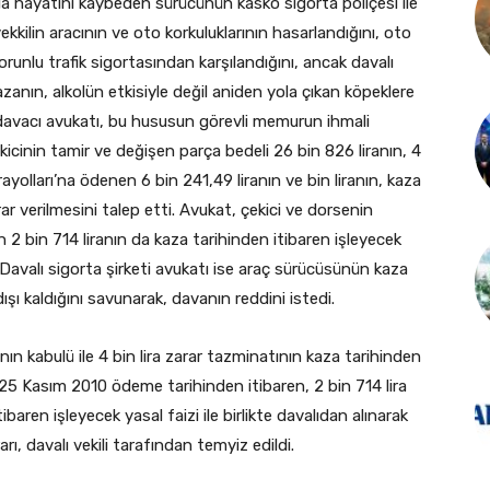
da hayatını kaybeden sürücünün kasko sigorta poliçesi ile
vekkilin aracının ve oto korkuluklarının hasarlandığını, oto
orunlu trafik sigortasından karşılandığını, ancak davalı
zanın, alkolün etkisiyle değil aniden yola çıkan köpeklere
avacı avukatı, bu hususun görevli memurun ihmali
icinin tamir ve değişen parça bedeli 26 bin 826 liranın, 4
ayolları’na ödenen 6 bin 241,49 liranın ve bin liranın, kaza
rar verilmesini talep etti. Avukat, çekici ve dorsenin
n 2 bin 714 liranın da kaza tarihinden itibaren işleyecek
i. Davalı sigorta şirketi avukatı ise araç sürücüsünün kaza
ışı kaldığını savunarak, davanın reddini istedi.
ın kabulü ile 4 bin lira zarar tazminatının kaza tarihinden
n 25 Kasım 2010 ödeme tarihinden itibaren, 2 bin 714 lira
ren işleyecek yasal faizi ile birlikte davalıdan alınarak
ı, davalı vekili tarafından temyiz edildi.