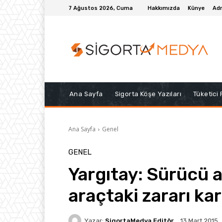
7 Ağustos 2026, Cuma
Hakkımızda
Künye
Adr
Ana Sayfa
Sigorta Köşe Yazıları
Tüketici
Ana Sayfa
Genel
GENEL
Yargıtay: Sürücü 
araçtaki zararı ka
Yazar:
SigortaMedya Editör
13 Mart 2015