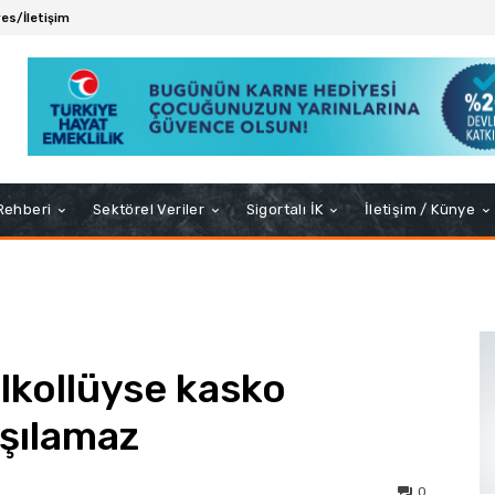
es/İletişim
 Rehberi
Sektörel Veriler
Sigortalı İK
İletişim / Künye
alkollüyse kasko
rşılamaz
0