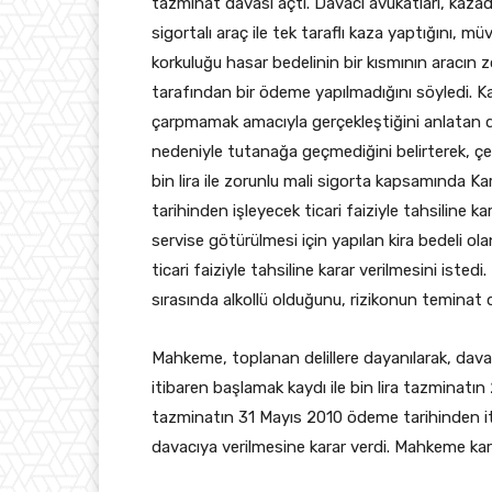
tazminat davası açtı. Davacı avukatları, kaza
sigortalı araç ile tek taraflı kaza yaptığını, mü
korkuluğu hasar bedelinin bir kısmının aracın z
tarafından bir ödeme yapılmadığını söyledi. Ka
çarpmamak amacıyla gerçekleştiğini anlatan d
nedeniyle tutanağa geçmediğini belirterek, çek
bin lira ile zorunlu mali sigorta kapsamında Kar
tarihinden işleyecek ticari faiziyle tahsiline ka
servise götürülmesi için yapılan kira bedeli ola
ticari faiziyle tahsiline karar verilmesini isted
sırasında alkollü olduğunu, rizikonun teminat d
Mahkeme, toplanan delillere dayanılarak, davan
itibaren başlamak kaydı ile bin lira tazminatı
tazminatın 31 Mayıs 2010 ödeme tarihinden itiba
davacıya verilmesine karar verdi. Mahkeme karar