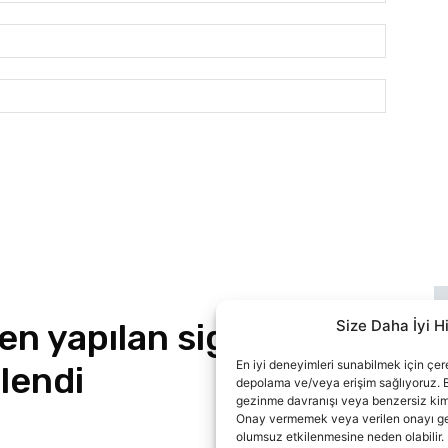
E-
Posta:*
Website:
Size Daha İyi H
En iyi deneyimleri sunabilmek için çerez
depolama ve/veya erişim sağlıyoruz. B
gezinme davranışı veya benzersiz kimlik
Onay vermemek veya verilen onayı geri 
olumsuz etkilenmesine neden olabilir.