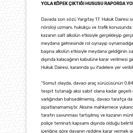
YOLA KÖPEK ÇIKTIĞI HUSUSU RAPORDA Y
Davada son sözü Yargıtay 17. Hukuk Dairesi s
nöroloji uzmanı, hukukçu ve trafik konusunda uzm
kazanın salt alkolün etkisiyle gerçekleşip gerç
meydana gelmesinde rol oynayıp oynamadığının
başına alkolün etkisiyle meydana geldiğinin 
dışında kalacağının kabulüne karar verilmesi ger
Hukuk Dairesi, kararında şu ifadelere yer verildi
“Somut olayda, davacı araç sürücüsünün 0.84 pro
tespit tutanağı aksi sabit olana kadar geçerli
varlığından bahsedilmemiş, davacı tarafça da
ispatlanamamıştır. Aksine mahkemece yukarıdaki
tarafın savunması tartışılmış ve kazanın münha
poliçe teminatı kapsamı dışında olduğu belir
içeriğine göre davanın reddine karar vermek ge