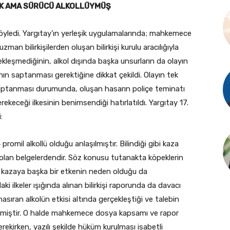
OK AMA SÜRÜCÜ ALKOLLÜYMÜŞ
öyledi. Yargıtay’ın yerleşik uygulamalarında; mahkemece
an bilirkişilerden oluşan bilirkişi kurulu aracılığıyla
ekleşmediğinin, alkol dışında başka unsurların da olayın
 saptanması gerektiğine dikkat çekildi. Olayın tek
saptanması durumunda, oluşan hasarın poliçe teminatı
ekeceği ilkesinin benimsendiği hatırlatıldı. Yargıtay 17.
:
mil alkollü olduğu anlaşılmıştır. Bilindiği gibi kaza
 olan belgelerdendir. Söz konusu tutanakta köpeklerin
 kazaya başka bir etkenin neden olduğu da
 ilkeler ışığında alınan bilirkişi raporunda da davacı
sıran alkolün etkisi altında gerçekleştiği ve talebin
tilmiştir. O halde mahkemece dosya kapsamı ve rapor
rekirken, yazılı şekilde hüküm kurulması isabetli