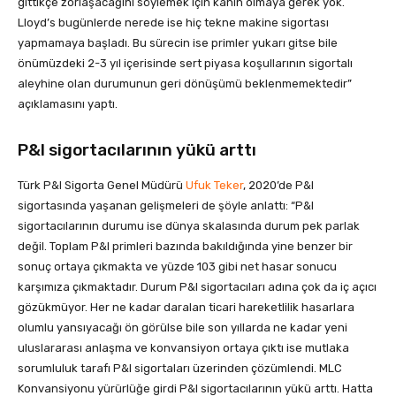
gittikçe zorlaşacağını söylemek için kâhin olmaya gerek yok.
Lloyd’s bugünlerde nerede ise hiç tekne makine sigortası
yapmamaya başladı. Bu sürecin ise primler yukarı gitse bile
önümüzdeki 2-3 yıl içerisinde sert piyasa koşullarının sigortalı
aleyhine olan durumunun geri dönüşümü beklenmemektedir”
açıklamasını yaptı.
P&I sigortacılarının yükü arttı
Türk P&I Sigorta Genel Müdürü
Ufuk Teker
, 2020’de P&I
sigortasında yaşanan gelişmeleri de şöyle anlattı: “P&I
sigortacılarının durumu ise dünya skalasında durum pek parlak
değil. Toplam P&I primleri bazında bakıldığında yine benzer bir
sonuç ortaya çıkmakta ve yüzde 103 gibi net hasar sonucu
karşımıza çıkmaktadır. Durum P&I sigortacıları adına çok da iç açıcı
gözükmüyor. Her ne kadar daralan ticari hareketlilik hasarlara
olumlu yansıyacağı ön görülse bile son yıllarda ne kadar yeni
uluslararası anlaşma ve konvansiyon ortaya çıktı ise mutlaka
sorumluluk tarafı P&I sigortaları üzerinden çözümlendi. MLC
Konvansiyonu yürürlüğe girdi P&I sigortacılarının yükü arttı. Hatta