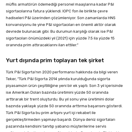
müflis armatörün ödemediği personel maaşlarına kadar P&I
sigortacılarına fatura yüklendi. IOPC fon ile birlikte çevre
hadiseleri P&I üzerinden çözümleniyor. Son zamanlarda HNS
konvansiyonu ile yine P&I sigortacıları en önemli aktör olarak
devrede bulunacak gibi. Bu durumun karşılığı olarak ise P&I
sigortacıları önümüzdeki yıl (2021) için yüzde 7.5 ila yüzde 15
oranında prim attıracaklarını ilan ettiler.”
Yurt dışında prim toplayan tek şirket
Türk P&I Sigorta’nın 2020 performansı hakkında da bilgi veren
Teker, “Türk P&I Sigorta 2014 yılında kurulduğunda sigorta
piyasamızın ürün çeşitliliğine yeni bir ek yaptı. Son 3 yıl içerisinde
ise Amerikan Doları bazında üretimini yüzde 50 oranında
arttırarak bir trent oluşturdu. Bu yıl sonu yine üretimini dolar
bazında yaklaşık yüzde 50 oranında arttırma başarısını gösterdi.
Türk P&I Sigorta bu prim artışını yurt içi rekabet ile
gerçekleştirmeden yapmayı başardı. Dünya deniz sigortaları
pazarında kendisini tanıtıp yabancı müşterilerine servis