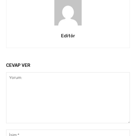
Editör
CEVAP VER
Yorum:
İsi