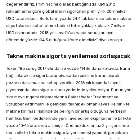
değerlendiririz. Prim hacimi olarak baktığımızda IUMI 2018
rakkamlarına göre global marin sigortaları primi yıllık 28.9 milyar
USD tutarındadır. Bu tutarın yüzde 24.4’lük kısmı ise tekne makine
sigortalarına isabet etmektedir ki tutar yaklaşık olarak 7 milyar
USD civarındadır. 2018 yılı Lloyd’s’un hasar sonuçları aynı
dönemde yüzde 104.5 olduğunu ifade etmeliyiz” diye konuştu.
Tekne makine sigorta yenilemesi zorlaşacak
Teker, “Bu süreç 2017 yılında ise yüzde 114 ile daha kötüydü. Buna
bağlı olarak ise sigortacılar piyasadan çekilme kararı alarak
pazarın daralmasına sebep verdiler. 2018 yılı başında Lloyd’s
piyasasında olan sigortacıların yerlerinde yeller esiyor. Bunun yanı
sıra mevcut gemi ekipmanlarına Balast Water Treatment ve
Scrubber yatırımları ile gemideki teknik ekipman ilavesi ile birlikte
makine kırılması riskinde de belirgin bir artış olduğuna herkesin
hemfikir. Gemi bedellerinde yeni ilave edilen ekipmanlar ile birlikte
yüzde 10-15 oranında artmıştır. Önümüzdeki en az 2 yıl içerisinde
denizcilikte tekne makine sigorta yenilemesi yapmak gerçekten