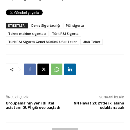
ETİKETLER:
Deniz Sigortacılığı
P&I sigorta
Tekne makine sigortası
Türk P&I Sigorta
Türk P&I Sigorta Genel Müdürü Ufuk Teker
Ufuk Teker
ÖNCEKI İÇERIK
SONRAKI İÇERIK
Groupama’nın yeni dijital
NN Hayat 2021’de iki alana
asistanı GUPİ göreve başladı
odaklanacak