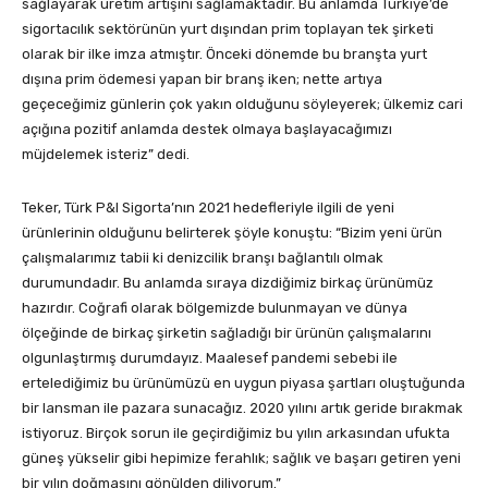
sağlayarak üretim artışını sağlamaktadır. Bu anlamda Türkiye’de
sigortacılık sektörünün yurt dışından prim toplayan tek şirketi
olarak bir ilke imza atmıştır. Önceki dönemde bu branşta yurt
dışına prim ödemesi yapan bir branş iken; nette artıya
geçeceğimiz günlerin çok yakın olduğunu söyleyerek; ülkemiz cari
açığına pozitif anlamda destek olmaya başlayacağımızı
müjdelemek isteriz” dedi.
Teker, Türk P&I Sigorta’nın 2021 hedefleriyle ilgili de yeni
ürünlerinin olduğunu belirterek şöyle konuştu: “Bizim yeni ürün
çalışmalarımız tabii ki denizcilik branşı bağlantılı olmak
durumundadır. Bu anlamda sıraya dizdiğimiz birkaç ürünümüz
hazırdır. Coğrafi olarak bölgemizde bulunmayan ve dünya
ölçeğinde de birkaç şirketin sağladığı bir ürünün çalışmalarını
olgunlaştırmış durumdayız. Maalesef pandemi sebebi ile
ertelediğimiz bu ürünümüzü en uygun piyasa şartları oluştuğunda
bir lansman ile pazara sunacağız. 2020 yılını artık geride bırakmak
istiyoruz. Birçok sorun ile geçirdiğimiz bu yılın arkasından ufukta
güneş yükselir gibi hepimize ferahlık; sağlık ve başarı getiren yeni
bir yılın doğmasını gönülden diliyorum.”