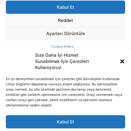
Size Daha İyi Hizmet
Sunabilmek İçin Çerezleri
Kullanıyoruz
En iyi deneyimleri sunabilmek için çerezler gibi teknolojileri kullanarak
cihaz bilgilerini depolama ve/veya erişim sağlıyoruz. Bu teknolojilere
İnternet portalımızda yer alan tüm haber metini, resim ve benzeri
onay vermek, bu site üzerinde gezinme davranışı veya benzersiz
içeriğin hakları Sigortamedya Yayıncılık A.Ş.'ye aittir. Hiçbir şekilde
kimlikler gibi verilerin işlenmesine izin verecektir. Onay vermemek veya
basılı ya da elektronik bir ortamda, kaynak gösterilse bile izin
verilen onayı geri çekmek, belirli özelliklerin ve işlevlerin olumsuz
alınmadan kullanılamaz.
etkilenmesine neden olabilir.
e-Mail Adresimiz:
info@sigortamedia.com
Kabul Et