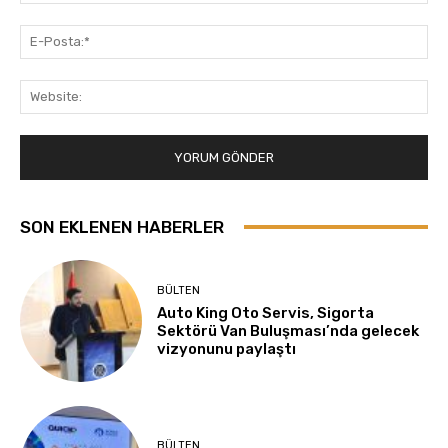
E-
Pos
Web
SON EKLENEN HABERLER
BÜLTEN
Auto King Oto Servis, Sigorta
Sektörü Van Buluşması’nda gelecek
vizyonunu paylaştı
BÜLTEN