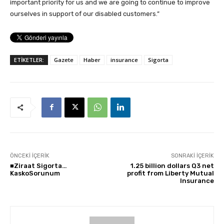
important priority for us and we are going to continue to improve
ourselves in support of our disabled customers.”
ETİKETLER:
Gazete
Haber
insurance
Sigorta
ÖNCEKI İÇERIK
SONRAKI İÇERIK
■Ziraat Sigorta…
1.25 billion dollars Q3 net
KaskoSorunum
profit from Liberty Mutual
Insurance