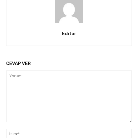
Editör
CEVAP VER
Yorum:
İsi