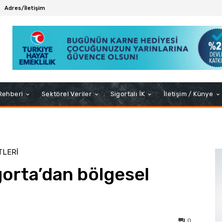
Adres/İletişim
 Rehberi
Sektörel Veriler
Sigortalı İK
İletişim / Künye
TLERI
gorta’dan bölgesel
0