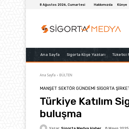
8 Ağustos 2026, Cumartesi
Hakkımızda
Künye
Ana Sayfa
Sigorta Köşe Yazıları
Tüketici
Ana Sayfa
BÜLTEN
MANŞET
SEKTÖR GÜNDEMİ
SIGORTA ŞIRKE
Türkiye Katılım Si
buluşma
Yazar:
Sigorta Medya Haber
8 Mayıs 2025