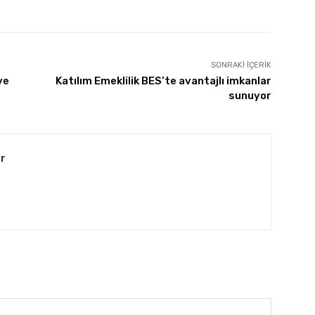
SONRAKI İÇERIK
ve
Katılım Emeklilik BES’te avantajlı imkanlar
sunuyor
r