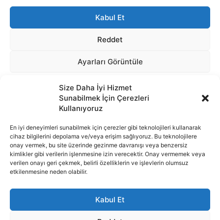
Size Daha İyi Hizmet
Sunabilmek İçin Çerezleri
Kullanıyoruz
En iyi deneyimleri sunabilmek için çerezler gibi teknolojileri kullanarak
cihaz bilgilerini depolama ve/veya erişim sağlıyoruz. Bu teknolojilere
onay vermek, bu site üzerinde gezinme davranışı veya benzersiz
İnternet portalımızda yer alan tüm haber metini, resim ve benzeri
kimlikler gibi verilerin işlenmesine izin verecektir. Onay vermemek veya
içeriğin hakları Sigortamedya Yayıncılık A.Ş.'ye aittir. Hiçbir şekilde
verilen onayı geri çekmek, belirli özelliklerin ve işlevlerin olumsuz
basılı ya da elektronik bir ortamda, kaynak gösterilse bile izin
etkilenmesine neden olabilir.
alınmadan kullanılamaz.
e-Mail Adresimiz:
info@sigortamedia.com
Kabul Et