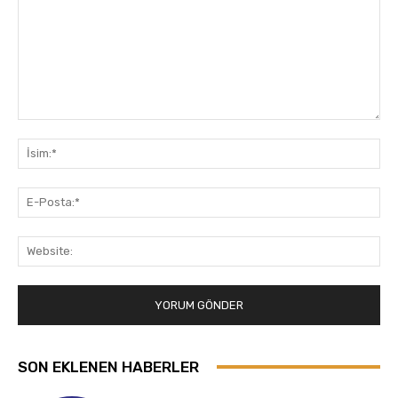
Yorum:
İsi
E-
Pos
Web
SON EKLENEN HABERLER