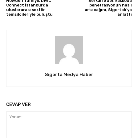
Howden Türkiye, DWIC
Serkan Süer, kaskoda
Connect İstanbul’da
penetrasyonun nasıl
uluslararası sektör
artacağını, Sigortalı’ya
temsilcileriyle buluştu
anlattı
Sigorta Medya Haber
CEVAP VER