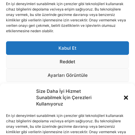
Size Daha İyi Hizmet
Sunabilmek İçin Çerezleri
Kullanıyoruz
En iyi deneyimleri sunabilmek için çerezler gibi teknolojileri kullanarak
cihaz bilgilerini depolama ve/veya erişim sağlıyoruz. Bu teknolojilere
onay vermek, bu site üzerinde gezinme davranışı veya benzersiz
İnternet portalımızda yer alan tüm haber metini, resim ve benzeri
kimlikler gibi verilerin işlenmesine izin verecektir. Onay vermemek veya
içeriğin hakları Sigortamedya Yayıncılık A.Ş.'ye aittir. Hiçbir şekilde