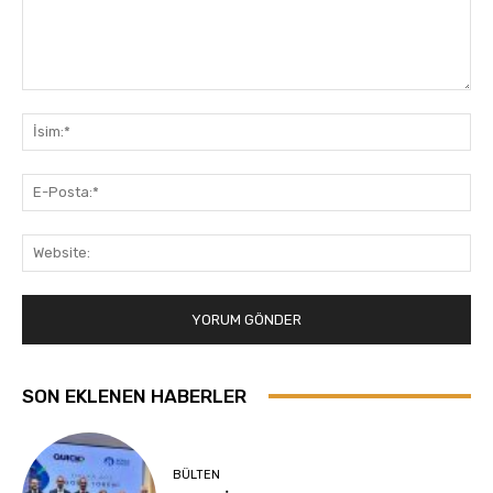
Yorum:
İsi
E-
Pos
Web
SON EKLENEN HABERLER
BÜLTEN