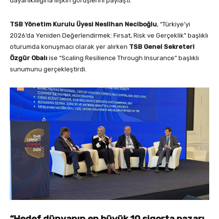
dayanıklılığına ilişkin görüşlerini paylaştı.
TSB Yönetim Kurulu Üyesi Neslihan Neciboğlu
, “Türkiye’yi
2026’da Yeniden Değerlendirmek: Fırsat, Risk ve Gerçeklik” başlıklı
oturumda konuşmacı olarak yer alırken
TSB Genel Sekreteri
Özgür Obalı
ise “Scaling Resilience Through Insurance” başlıklı
sunumunu gerçekleştirdi.
“Hedef dünyanın en büyük 10 sigorta pazarı