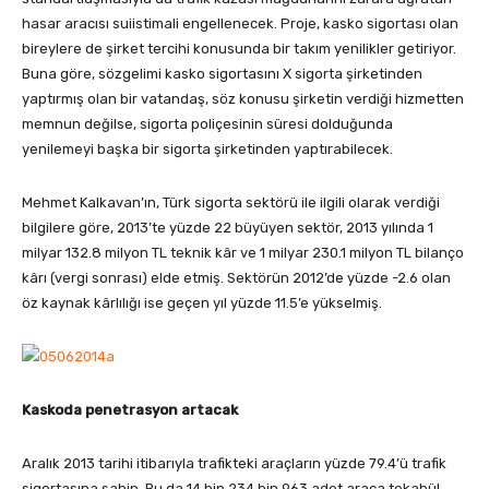
hasar aracısı suiistimali engellenecek. Proje, kasko sigortası olan
bireylere de şirket tercihi konusunda bir takım yenilikler getiriyor.
Buna göre, sözgelimi kasko sigortasını X sigorta şirketinden
yaptırmış olan bir vatandaş, söz konusu şirketin verdiği hizmetten
memnun değilse, sigorta poliçesinin süresi dolduğunda
yenilemeyi başka bir sigorta şirketinden yaptırabilecek.
Mehmet Kalkavan’ın, Türk sigorta sektörü ile ilgili olarak verdiği
bilgilere göre, 2013’te yüzde 22 büyüyen sektör, 2013 yılında 1
milyar 132.8 milyon TL teknik kâr ve 1 milyar 230.1 milyon TL bilanço
kârı (vergi sonrası) elde etmiş. Sektörün 2012’de yüzde -2.6 olan
öz kaynak kârlılığı ise geçen yıl yüzde 11.5’e yükselmiş.
Kaskoda penetrasyon artacak
Aralık 2013 tarihi itibarıyla trafikteki araçların yüzde 79.4’ü trafik
sigortasına sahip. Bu da 14 bin 234 bin 963 adet araca tekabül