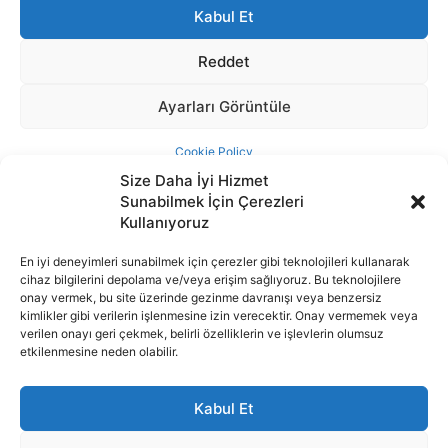
Size Daha İyi Hizmet
Sunabilmek İçin Çerezleri
Kullanıyoruz
En iyi deneyimleri sunabilmek için çerezler gibi teknolojileri kullanarak
cihaz bilgilerini depolama ve/veya erişim sağlıyoruz. Bu teknolojilere
İnternet portalımızda yer alan tüm haber metini, resim ve benzeri
onay vermek, bu site üzerinde gezinme davranışı veya benzersiz
içeriğin hakları Sigortamedya Yayıncılık A.Ş.'ye aittir. Hiçbir şekilde
kimlikler gibi verilerin işlenmesine izin verecektir. Onay vermemek veya
basılı ya da elektronik bir ortamda, kaynak gösterilse bile izin
verilen onayı geri çekmek, belirli özelliklerin ve işlevlerin olumsuz
alınmadan kullanılamaz.
etkilenmesine neden olabilir.
e-Mail Adresimiz:
info@sigortamedia.com
Kabul Et