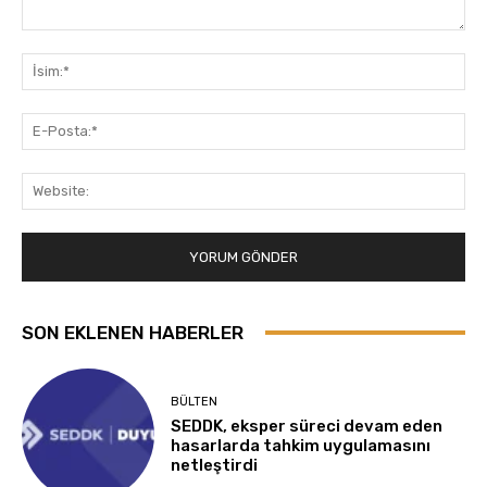
Yorum:
İsi
E-
Pos
Web
SON EKLENEN HABERLER
BÜLTEN
SEDDK, eksper süreci devam eden
hasarlarda tahkim uygulamasını
netleştirdi