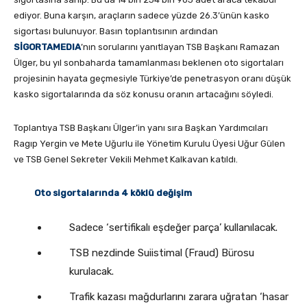
ediyor. Buna karşın, araçların sadece yüzde 26.3’ünün kasko
sigortası bulunuyor. Basın toplantısının ardından
SİGORTAMEDIA
’nın sorularını yanıtlayan TSB Başkanı Ramazan
Ülger, bu yıl sonbaharda tamamlanması beklenen oto sigortaları
projesinin hayata geçmesiyle Türkiye’de penetrasyon oranı düşük
kasko sigortalarında da söz konusu oranın artacağını söyledi.
Toplantıya TSB Başkanı Ülger’in yanı sıra Başkan Yardımcıları
Ragıp Yergin ve Mete Uğurlu ile Yönetim Kurulu Üyesi Uğur Gülen
ve TSB Genel Sekreter Vekili Mehmet Kalkavan katıldı.
Oto sigortalarında 4 köklü değişim
Sadece ‘sertifikalı eşdeğer parça’ kullanılacak.
TSB nezdinde Suiistimal (Fraud) Bürosu
kurulacak.
Trafik kazası mağdurlarını zarara uğratan ‘hasar