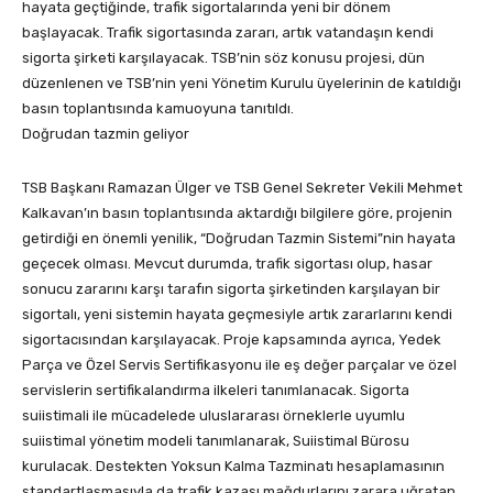
hayata geçtiğinde, trafik sigortalarında yeni bir dönem
başlayacak. Trafik sigortasında zararı, artık vatandaşın kendi
sigorta şirketi karşılayacak. TSB’nin söz konusu projesi, dün
düzenlenen ve TSB’nin yeni Yönetim Kurulu üyelerinin de katıldığı
basın toplantısında kamuoyuna tanıtıldı.
Doğrudan tazmin geliyor
TSB Başkanı Ramazan Ülger ve TSB Genel Sekreter Vekili Mehmet
Kalkavan’ın basın toplantısında aktardığı bilgilere göre, projenin
getirdiği en önemli yenilik, “Doğrudan Tazmin Sistemi”nin hayata
geçecek olması. Mevcut durumda, trafik sigortası olup, hasar
sonucu zararını karşı tarafın sigorta şirketinden karşılayan bir
sigortalı, yeni sistemin hayata geçmesiyle artık zararlarını kendi
sigortacısından karşılayacak. Proje kapsamında ayrıca, Yedek
Parça ve Özel Servis Sertifikasyonu ile eş değer parçalar ve özel
servislerin sertifikalandırma ilkeleri tanımlanacak. Sigorta
suiistimali ile mücadelede uluslararası örneklerle uyumlu
suiistimal yönetim modeli tanımlanarak, Suiistimal Bürosu
kurulacak. Destekten Yoksun Kalma Tazminatı hesaplamasının
standartlaşmasıyla da trafik kazası mağdurlarını zarara uğratan