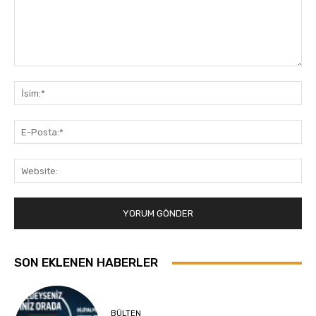
Yorum:
İsi
E-
Pos
Web
SON EKLENEN HABERLER
BÜLTEN