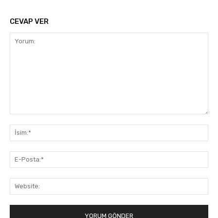
CEVAP VER
Yorum:
İsi
E-
Pos
Web