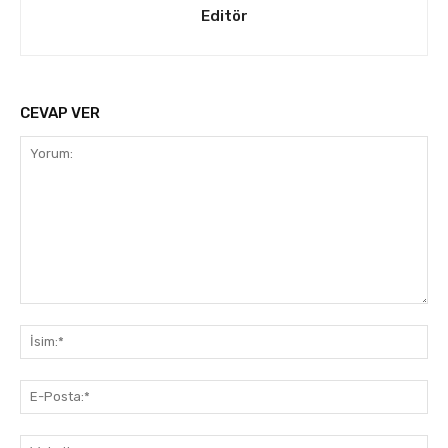
Editör
CEVAP VER
Yorum:
İsi
E-
Pos
Web