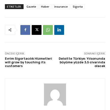
ETİKETLER:
Gazete
Haber
insurance
Sigorta
ÖNCEKI İÇERIK
SONRAKI İÇERIK
Evrim Sigortacılık Hizmetleri
Deloitte Türkiye: Yılsonunda
will grow by touching its
büyüme yüzde 3.5 civarında
customers
olacak