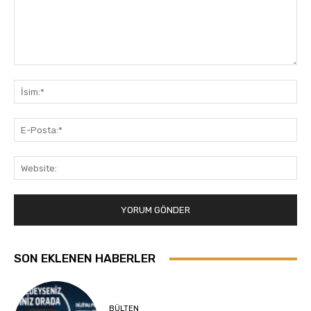
Yorum:
İsi
E-
Pos
Web
SON EKLENEN HABERLER
BÜLTEN