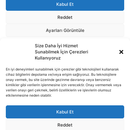
Size Daha İyi Hizmet
Sunabilmek İçin Çerezleri
Kullanıyoruz
En iyi deneyimleri sunabilmek için çerezler gibi teknolojileri kullanarak
cihaz bilgilerini depolama ve/veya erişim sağlıyoruz. Bu teknolojilere
onay vermek, bu site üzerinde gezinme davranışı veya benzersiz
İnternet portalımızda yer alan tüm haber metini, resim ve benzeri
kimlikler gibi verilerin işlenmesine izin verecektir. Onay vermemek veya
içeriğin hakları Sigortamedya Yayıncılık A.Ş.'ye aittir. Hiçbir şekilde
verilen onayı geri çekmek, belirli özelliklerin ve işlevlerin olumsuz
basılı ya da elektronik bir ortamda, kaynak gösterilse bile izin
etkilenmesine neden olabilir.
alınmadan kullanılamaz.
e-Mail Adresimiz:
info@sigortamedia.com
Kabul Et
Reddet