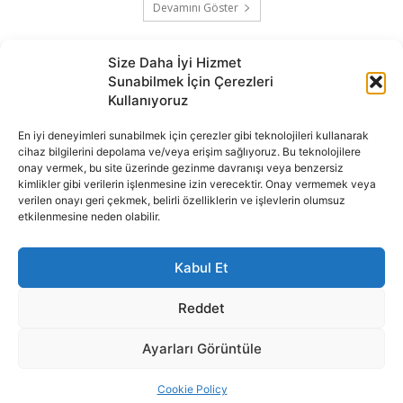
Devamını Göster
Size Daha İyi Hizmet
Sunabilmek İçin Çerezleri
Kullanıyoruz
En iyi deneyimleri sunabilmek için çerezler gibi teknolojileri kullanarak
cihaz bilgilerini depolama ve/veya erişim sağlıyoruz. Bu teknolojilere
onay vermek, bu site üzerinde gezinme davranışı veya benzersiz
İnternet portalımızda yer alan tüm haber metini, resim ve benzeri
kimlikler gibi verilerin işlenmesine izin verecektir. Onay vermemek veya
içeriğin hakları Sigortamedya Yayıncılık A.Ş.'ye aittir. Hiçbir şekilde
verilen onayı geri çekmek, belirli özelliklerin ve işlevlerin olumsuz
basılı ya da elektronik bir ortamda, kaynak gösterilse bile izin
etkilenmesine neden olabilir.
alınmadan kullanılamaz.
e-Mail Adresimiz:
info@sigortamedia.com
Kabul Et
Reddet
Ayarları Görüntüle
© 2015 - 2025 Sigortamedya Yayın Grubu | Sigortamedya
Cookie Policy
Yayıncılık A.Ş.