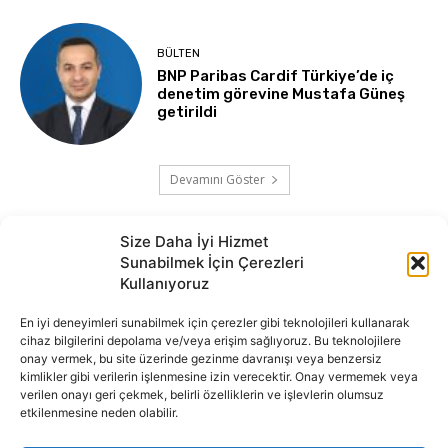
BÜLTEN
BNP Paribas Cardif Türkiye’de iç
denetim görevine Mustafa Güneş
getirildi
Devamını Göster
Size Daha İyi Hizmet
Sunabilmek İçin Çerezleri
Kullanıyoruz
En iyi deneyimleri sunabilmek için çerezler gibi teknolojileri kullanarak
cihaz bilgilerini depolama ve/veya erişim sağlıyoruz. Bu teknolojilere
onay vermek, bu site üzerinde gezinme davranışı veya benzersiz
İnternet portalımızda yer alan tüm haber metini, resim ve benzeri
kimlikler gibi verilerin işlenmesine izin verecektir. Onay vermemek veya
içeriğin hakları Sigortamedya Yayıncılık A.Ş.'ye aittir. Hiçbir şekilde
verilen onayı geri çekmek, belirli özelliklerin ve işlevlerin olumsuz
basılı ya da elektronik bir ortamda, kaynak gösterilse bile izin
etkilenmesine neden olabilir.
alınmadan kullanılamaz.