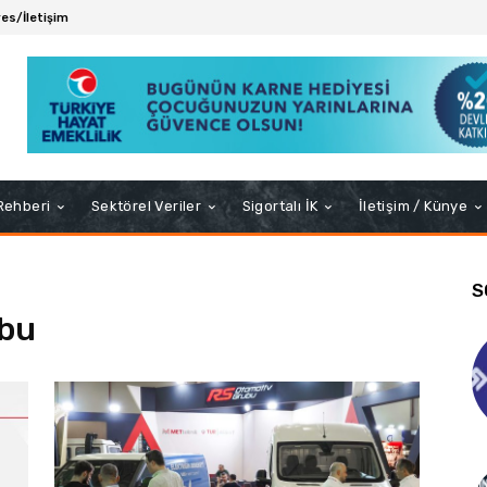
es/İletişim
 Rehberi
Sektörel Veriler
Sigortalı İK
İletişim / Künye
S
ubu