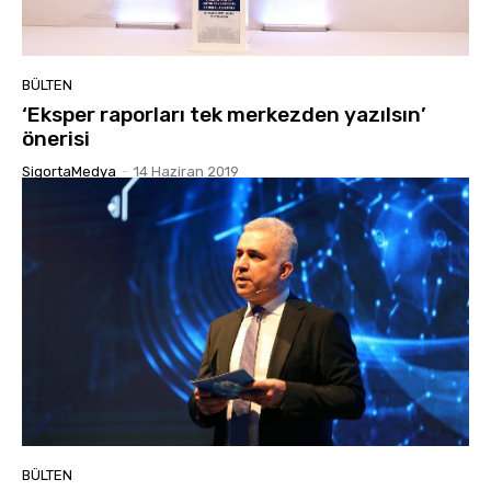
BÜLTEN
‘Eksper raporları tek merkezden yazılsın’
önerisi
SigortaMedya
-
14 Haziran 2019
BÜLTEN