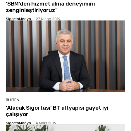
‘SBM’den hizmet alma deneyimini
zenginleştiriyoruz’
SigortaMedya
-
27 Nisan 2019
BÜLTEN
‘Alacak Sigortası’ BT altyapısı gayet iyi
çalışıyor
SigortaMedya
-
4 Mart 2019