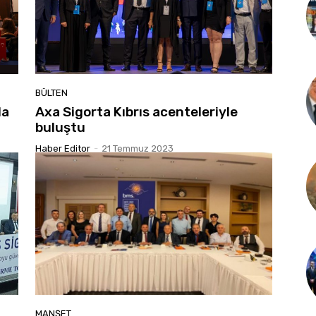
BÜLTEN
la
Axa Sigorta Kıbrıs acenteleriyle
buluştu
Haber Editor
-
21 Temmuz 2023
MANŞET