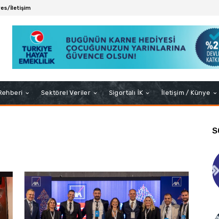
es/İletişim
 Rehberi
Sektörel Veriler
Sigortalı İK
İletişim / Künye
S