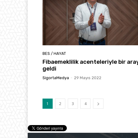
BES / HAYAT
Fibaemeklilik acenteleriyle bir ara
geldi
SigortaMedya
-
29 Mayıs 2022
1
2
3
4