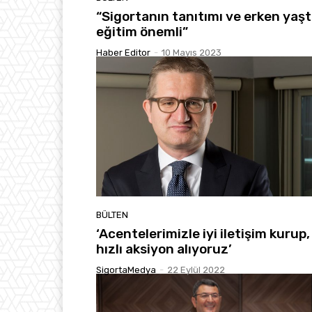
“Sigortanın tanıtımı ve erken yaş
eğitim önemli”
Haber Editor
-
10 Mayıs 2023
BÜLTEN
‘Acentelerimizle iyi iletişim kurup,
hızlı aksiyon alıyoruz’
SigortaMedya
-
22 Eylül 2022