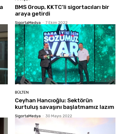
ta
BMS Group, KKTC’li sigortacıları bir
araya getirdi
SigortaMedya
-
7 Ekim 2022
BÜLTEN
Ceyhan Hancıoğlu: Sektörün
kurtuluş savaşını başlatmamız lazım
SigortaMedya
-
30 Mayıs 2022