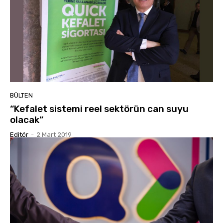
BÜLTEN
“Kefalet sistemi reel sektörün can suyu
olacak”
Editör
-
2 Mart 2019