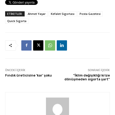
ETİKETLER:
Ahmet Yaşar
Kefalet Sigortası
Posta Gazetesi
Quick Sigorta
ÖNCEKI İÇERIK
SONRAKI İÇERIK
Fındık üreticisine ‘kar’ şoku
“İklim değişikliği krize
dönüşmeden sigorta şart”