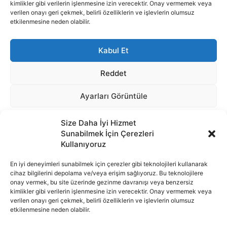
Size Daha İyi Hizmet
Sunabilmek İçin Çerezleri
Kullanıyoruz
En iyi deneyimleri sunabilmek için çerezler gibi teknolojileri kullanarak
cihaz bilgilerini depolama ve/veya erişim sağlıyoruz. Bu teknolojilere
onay vermek, bu site üzerinde gezinme davranışı veya benzersiz
İnternet portalımızda yer alan tüm haber metini, resim ve benzeri
kimlikler gibi verilerin işlenmesine izin verecektir. Onay vermemek veya
içeriğin hakları Sigortamedya Yayıncılık A.Ş.'ye aittir. Hiçbir şekilde
verilen onayı geri çekmek, belirli özelliklerin ve işlevlerin olumsuz
basılı ya da elektronik bir ortamda, kaynak gösterilse bile izin
etkilenmesine neden olabilir.
alınmadan kullanılamaz.