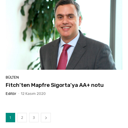
BÜLTEN
Fitch’ten Mapfre Sigorta’ya AA+ notu
Editör
-
12 Kasım 2020
1
2
3