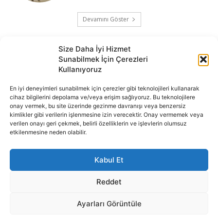
Devamını Göster
Size Daha İyi Hizmet
Sunabilmek İçin Çerezleri
Kullanıyoruz
En iyi deneyimleri sunabilmek için çerezler gibi teknolojileri kullanarak
cihaz bilgilerini depolama ve/veya erişim sağlıyoruz. Bu teknolojilere
onay vermek, bu site üzerinde gezinme davranışı veya benzersiz
İnternet portalımızda yer alan tüm haber metini, resim ve benzeri
kimlikler gibi verilerin işlenmesine izin verecektir. Onay vermemek veya
içeriğin hakları Sigortamedya Yayıncılık A.Ş.'ye aittir. Hiçbir şekilde
verilen onayı geri çekmek, belirli özelliklerin ve işlevlerin olumsuz
basılı ya da elektronik bir ortamda, kaynak gösterilse bile izin
etkilenmesine neden olabilir.
alınmadan kullanılamaz.
e-Mail Adresimiz:
info@sigortamedia.com
Kabul Et
Reddet
Ayarları Görüntüle