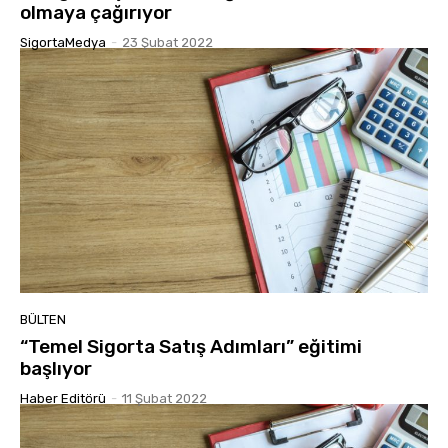
olmaya çağırıyor
SigortaMedya
-
23 Şubat 2022
BÜLTEN
“Temel Sigorta Satış Adımları” eğitimi
başlıyor
Haber Editörü
-
11 Şubat 2022