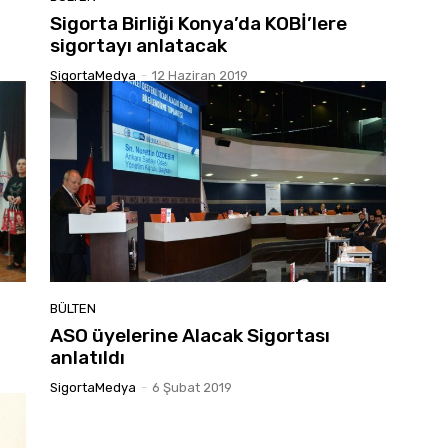
Sigorta Birliği Konya’da KOBİ’lere
sigortayı anlatacak
SigortaMedya
-
12 Haziran 2019
BÜLTEN
ASO üyelerine Alacak Sigortası
anlatıldı
SigortaMedya
-
6 Şubat 2019