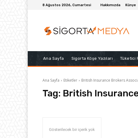
8 Ağustos 2026, Cumartesi
Hakkımızda
Künye
Ana Sayfa
Sigorta Köşe Yazıları
Tüketici
Ana Sayfa
Etiketler
British Insurance Brokers Associ
Tag:
British Insuranc
Gösterilecek bir içerik yok