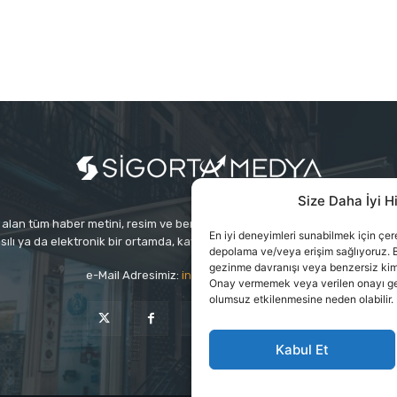
Size Daha İyi H
alan tüm haber metini, resim ve benzeri içeriğin hakları Sigortamedya Yayınc
En iyi deneyimleri sunabilmek için çerez
sılı ya da elektronik bir ortamda, kaynak gösterilse bile izin alınmadan ku
depolama ve/veya erişim sağlıyoruz. B
gezinme davranışı veya benzersiz kimlik
e-Mail Adresimiz:
info@sigortamedia.com
Onay vermemek veya verilen onayı geri 
olumsuz etkilenmesine neden olabilir.
Kabul Et