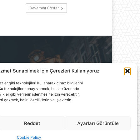
Devamını Göster
izmet Sunabilmek İçin Çerezleri Kullanıyoruz
ılık A.Ş.'ye aittir. Hiçbir
ler gibi teknolojileri kullanarak cihaz bilgilerini
llanılamaz.
u teknolojilere onay vermek, bu site üzerinde
ler gibi verilerin işlenmesine izin verecektir.
çekmek, belirli özelliklerin ve işlevlerin
Reddet
Ayarları Görüntüle
Cookie Policy