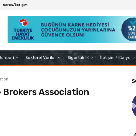
Adres/İletişim
 Rehberi
Sektörel Veriler
Sigortalı İK
İletişim / Künye
ation
S
e Brokers Association