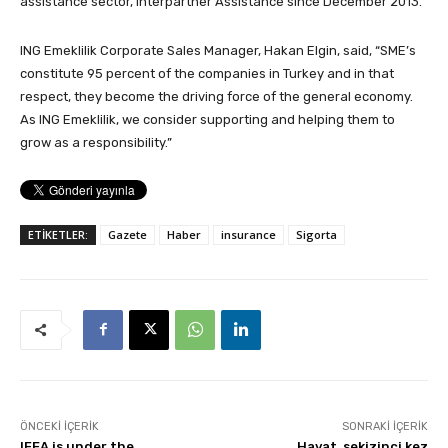
assistance sector, Interpartner Assistance since December 2013.
ING Emeklilik Corporate Sales Manager, Hakan Elgin, said, “SME’s
constitute 95 percent of the companies in Turkey and in that
respect, they become the driving force of the general economy.
As ING Emeklilik, we consider supporting and helping them to
grow as a responsibility.”
ETİKETLER:
Gazete
Haber
insurance
Sigorta
ÖNCEKI İÇERIK
SONRAKI İÇERIK
IFEA is under the
Hayat, sekizinci kez