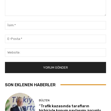
Yorum:
İsi
E-
Pos
Web
SON EKLENEN HABERLER
BÜLTEN
“Trafik kazasında tarafların
birbiriyle konum paylaşımı zorunlu