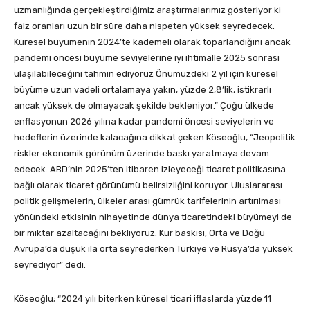
uzmanlığında gerçekleştirdiğimiz araştırmalarımız gösteriyor ki
faiz oranları uzun bir süre daha nispeten yüksek seyredecek.
Küresel büyümenin 2024’te kademeli olarak toparlandığını ancak
pandemi öncesi büyüme seviyelerine iyi ihtimalle 2025 sonrası
ulaşılabileceğini tahmin ediyoruz Önümüzdeki 2 yıl için küresel
büyüme uzun vadeli ortalamaya yakın, yüzde 2,8’lik, istikrarlı
ancak yüksek de olmayacak şekilde bekleniyor.” Çoğu ülkede
enflasyonun 2026 yılına kadar pandemi öncesi seviyelerin ve
hedeflerin üzerinde kalacağına dikkat çeken Köseoğlu, “Jeopolitik
riskler ekonomik görünüm üzerinde baskı yaratmaya devam
edecek. ABD’nin 2025’ten itibaren izleyeceği ticaret politikasına
bağlı olarak ticaret görünümü belirsizliğini koruyor. Uluslararası
politik gelişmelerin, ülkeler arası gümrük tarifelerinin artırılması
yönündeki etkisinin nihayetinde dünya ticaretindeki büyümeyi de
bir miktar azaltacağını bekliyoruz. Kur baskısı, Orta ve Doğu
Avrupa’da düşük ila orta seyrederken Türkiye ve Rusya’da yüksek
seyrediyor” dedi.
Köseoğlu; “2024 yılı biterken küresel ticari iflaslarda yüzde 11