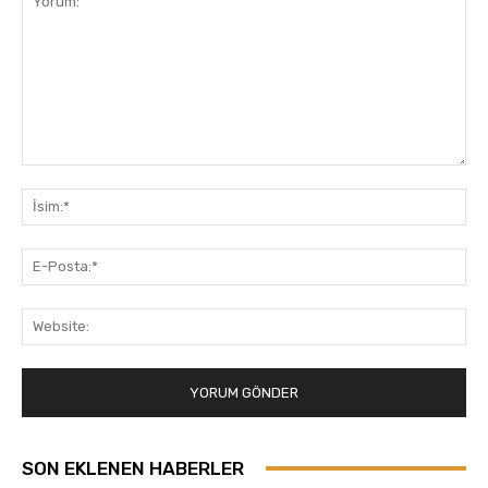
Yorum:
İsi
E-
Pos
Web
SON EKLENEN HABERLER