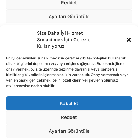
Size Daha İyi Hizmet
Sunabilmek İçin Çerezleri
Kullanıyoruz
En iyi deneyimleri sunabilmek için çerezler gibi teknolojileri kullanarak
cihaz bilgilerini depolama ve/veya erişim sağlıyoruz. Bu teknolojilere
onay vermek, bu site üzerinde gezinme davranışı veya benzersiz
İnternet portalımızda yer alan tüm haber metini, resim ve benzeri
kimlikler gibi verilerin işlenmesine izin verecektir. Onay vermemek veya
içeriğin hakları Sigortamedya Yayıncılık A.Ş.'ye aittir. Hiçbir şekilde
verilen onayı geri çekmek, belirli özelliklerin ve işlevlerin olumsuz
basılı ya da elektronik bir ortamda, kaynak gösterilse bile izin
etkilenmesine neden olabilir.
alınmadan kullanılamaz.
e-Mail Adresimiz:
info@sigortamedia.com
Kabul Et
Reddet
Ayarları Görüntüle