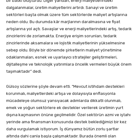
bir baskı oluşturdu. Diğer yandan, enerji maliyetlerindeki
dalgalanmalar, üretim maliyetlerini artırdı. Sanayi ve üretim
sektörleri başta olmak üzere tüm sektörlerde maliyet artışlarına
neden oldu. Bu durumda kâr marjlarının daralmasına ve fiyat
artışlarına yol açtı. Savaşlar ve enerji maliyetlerindeki artış, tedarik
zincirlerini de zorlamakta. Enerjiye erişim sorunları, tedarik
zincirlerinde aksamalara ve lojistik maliyetlerinin yükselmesine
sebep oldu. Böyle bir dönemde şirketlerin maliyet yönetimine
odaklanmaları, esnek ve uyarlayıcı stratejiler geliştirmeleri,
dijitalleşme ve teknolojik yatırımlara öncelik vermeleri büyük önem
taşımaktadır” dedi.
Gülsoy sözlerine şöyle devam etti. “Mevcut istihdam destekleri
korunmalı, maliyetlerdeki artışa ve dolayısıyla enflasyonla
mücadeleye olumsuz yansıyacak adımlarda dikkatli olunmalı,
emek ve yoğun sektörlere ek destekler verilerek üretimin yurt
dışına kaçmasının önüne geçilmelidir. Özel sektörün azmi ve iştahı
yerinde ama finansman konusunda destek beklediğimizi bir kez
daha vurgulamak istiyorum. İş dünyamız bütün zorlu şartlar
altında dahi canla başla çalışmaktadır. Burada önemli olan