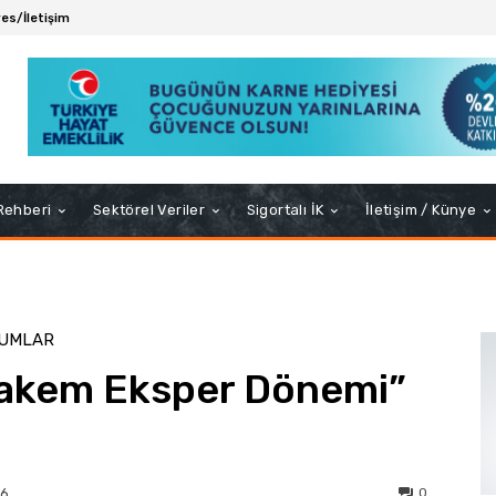
es/İletişim
 Rehberi
Sektörel Veriler
Sigortalı İK
İletişim / Künye
RUMLAR
 Hakem Eksper Dönemi”
0
26