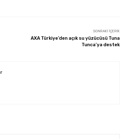
SONRAKI İÇERIK
AXA Türkiye’den açık su yüzücüsü Tuna
Tunca’ya destek
r