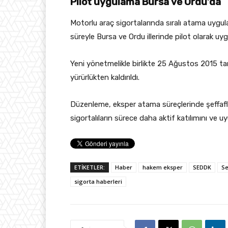
Pilot uygulama Bursa ve Ordu’da
Motorlu araç sigortalarında sıralı atama uygu
süreyle Bursa ve Ordu illerinde pilot olarak uyg
Yeni yönetmelikle birlikte 25 Ağustos 2015 ta
yürürlükten kaldırıldı.
Düzenleme, eksper atama süreçlerinde şeffaflık,
sigortalıların sürece daha aktif katılımını ve 
ETİKETLER:
Haber
hakem eksper
SEDDK
Se
sigorta haberleri