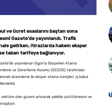
bul ve ücret esaslarını baştan sona
smî Gazete’de yayımlandı. Trafik
hale gelirken, itirazlarda hakem eksper
ise taban tarifeye bağlanıyor.
Gazete’de yayımlanan Sigorta Eksperleri Atama
 Düzenleme ve Denetleme Kurumu (SEDDK) tarafından
irecek düzenleme ile eksper atama süreçleri, iş kabul
endirildi.
n sektöre olan güveni artıracak şekilde yürütülmesini ve
amaçlıyor.