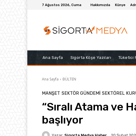
7 Ağustos 2026, Cuma
Hakkımızda
Künye
Adr
Ana Sayfa
Sigorta Köşe Yazıları
Tüketici
Ana Sayfa
BÜLTEN
MANŞET
SEKTÖR GÜNDEMİ
SEKTÖREL KU
“Sıralı Atama ve
başlıyor
Yazar:
Sigorta Medya Haber
20 Şubat 20