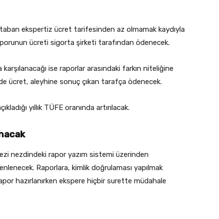
n taban ekspertiz ücret tarifesinden az olmamak kaydıyla
raporunun ücreti sigorta şirketi tarafından ödenecek.
karşılanacağı ise raporlar arasındaki farkın niteliğine
nde ücret, aleyhine sonuç çıkan tarafça ödenecek.
ıkladığı yıllık TÜFE oranında artırılacak.
anacak
kezi nezdindeki rapor yazım sistemi üzerinden
zenlenecek. Raporlara, kimlik doğrulaması yapılmak
. Rapor hazırlanırken ekspere hiçbir surette müdahale