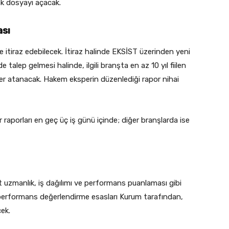
ak dosyayı açacak.
ası
e itiraz edebilecek. İtiraz halinde EKSİST üzerinden yeni
talep gelmesi halinde, ilgili branşta en az 10 yıl fiilen
er atanacak. Hakem eksperin düzenlediği rapor nihai
raporları en geç üç iş günü içinde; diğer branşlarda ise
alt uzmanlık, iş dağılımı ve performans puanlaması gibi
in performans değerlendirme esasları Kurum tarafından,
cek.