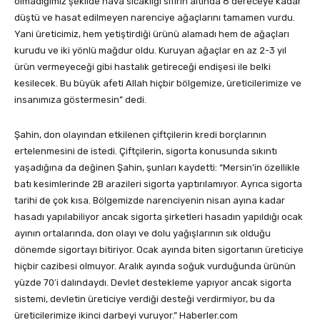
olmadığımız şekilde hava sıcaklığı sıfırın altında 8 dereceye kadar
düştü ve hasat edilmeyen narenciye ağaçlarını tamamen vurdu.
Yani üreticimiz, hem yetiştirdiği ürünü alamadı hem de ağaçları
kurudu ve iki yönlü mağdur oldu. Kuruyan ağaçlar en az 2-3 yıl
ürün vermeyeceği gibi hastalık getireceği endişesi ile belki
kesilecek. Bu büyük afeti Allah hiçbir bölgemize, üreticilerimize ve
insanımıza göstermesin” dedi.
Şahin, don olayından etkilenen çiftçilerin kredi borçlarının
ertelenmesini de istedi. Çiftçilerin, sigorta konusunda sıkıntı
yaşadığına da değinen Şahin, şunları kaydetti: “Mersin’in özellikle
batı kesimlerinde 2B arazileri sigorta yaptırılamıyor. Ayrıca sigorta
tarihi de çok kısa. Bölgemizde narenciyenin nisan ayına kadar
hasadı yapılabiliyor ancak sigorta şirketleri hasadın yapıldığı ocak
ayının ortalarında, don olayı ve dolu yağışlarının sık olduğu
dönemde sigortayı bitiriyor. Ocak ayında biten sigortanın üreticiye
hiçbir cazibesi olmuyor. Aralık ayında soğuk vurduğunda ürünün
yüzde 70′i dalındaydı. Devlet destekleme yapıyor ancak sigorta
sistemi, devletin üreticiye verdiği desteği verdirmiyor, bu da
üreticilerimize ikinci darbeyi vuruyor.” Haberler.com