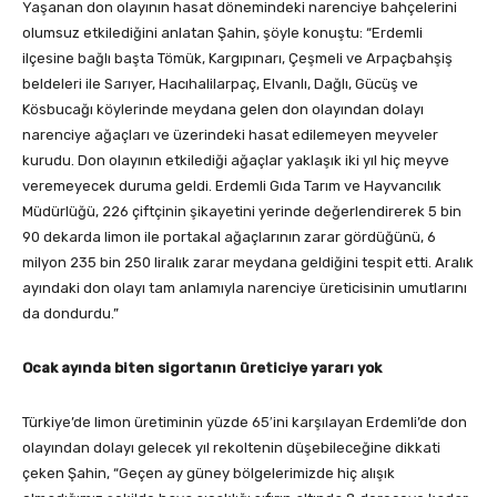
Yaşanan don olayının hasat dönemindeki narenciye bahçelerini
olumsuz etkilediğini anlatan Şahin, şöyle konuştu: “Erdemli
ilçesine bağlı başta Tömük, Kargıpınarı, Çeşmeli ve Arpaçbahşiş
beldeleri ile Sarıyer, Hacıhalilarpaç, Elvanlı, Dağlı, Gücüş ve
Kösbucağı köylerinde meydana gelen don olayından dolayı
narenciye ağaçları ve üzerindeki hasat edilemeyen meyveler
kurudu. Don olayının etkilediği ağaçlar yaklaşık iki yıl hiç meyve
veremeyecek duruma geldi. Erdemli Gıda Tarım ve Hayvancılık
Müdürlüğü, 226 çiftçinin şikayetini yerinde değerlendirerek 5 bin
90 dekarda limon ile portakal ağaçlarının zarar gördüğünü, 6
milyon 235 bin 250 liralık zarar meydana geldiğini tespit etti. Aralık
ayındaki don olayı tam anlamıyla narenciye üreticisinin umutlarını
da dondurdu.”
Ocak ayında biten sigortanın üreticiye yararı yok
Türkiye’de limon üretiminin yüzde 65′ini karşılayan Erdemli’de don
olayından dolayı gelecek yıl rekoltenin düşebileceğine dikkati
çeken Şahin, “Geçen ay güney bölgelerimizde hiç alışık