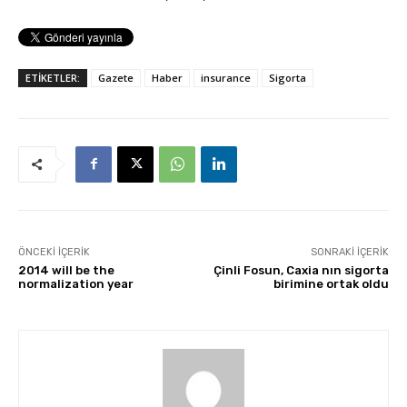
ETİKETLER:
Gazete
Haber
insurance
Sigorta
ÖNCEKI İÇERIK
SONRAKI İÇERIK
2014 will be the
Çinli Fosun, Caxia nın sigorta
normalization year
birimine ortak oldu