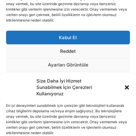
Size Daha İyi Hizmet
Sunabilmek İçin Çerezleri
Kullanıyoruz
En iyi deneyimleri sunabilmek için çerezler gibi teknolojileri kullanarak
cihaz bilgilerini depolama ve/veya erişim sağlıyoruz. Bu teknolojilere
onay vermek, bu site üzerinde gezinme davranışı veya benzersiz
İnternet portalımızda yer alan tüm haber metini, resim ve benzeri
kimlikler gibi verilerin işlenmesine izin verecektir. Onay vermemek veya
içeriğin hakları Sigortamedya Yayıncılık A.Ş.'ye aittir. Hiçbir şekilde
verilen onayı geri çekmek, belirli özelliklerin ve işlevlerin olumsuz
basılı ya da elektronik bir ortamda, kaynak gösterilse bile izin
etkilenmesine neden olabilir.