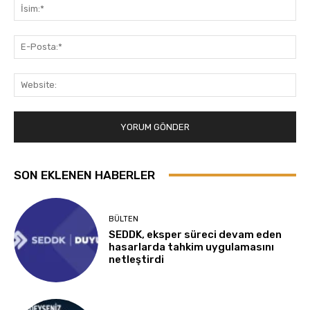
İsi
E-
Pos
Web
SON EKLENEN HABERLER
BÜLTEN
SEDDK, eksper süreci devam eden
hasarlarda tahkim uygulamasını
netleştirdi