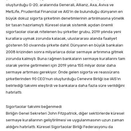
oluşturduğu G-20; aralarında Generali, Allianz, Axa, Aviva ve
MetLife, Prudential Financial ve AIG’in de bulunduğu dünyanın en
büyük dokuz sigorta şirketinin denetimlerinin artırılmasına yönelik
bir tasarı hazırlamıştı. Küresel olarak sistemik açıdan önemli
sigortacılar olarak nitelenen bu şirketler grubu, 2019 yılında yeni
kurallara uymak zorunda kalacak, uluslararası alanda faaliyet
gösteren 50 civarında şirkete dahil. Dünyanın en büyük bankaları
2008 krizinden sonra milyarlarca dolar sermaye artırımına gitmek
zorunda kalmıştı. Buna rağmen bankaların sermaye kurallarını tam
olarak yerine getirmeleri için 2019 yılına 155 milyar dolar daha
sermaye artırması gerekiyor. Önde gelen sigorta ve reassürans
şirketlerinden 90 CEO’nun oluşturduğu Cenevre Birliği ise IAIS’ın
belirlediği takvimi eleştirdi ve bankalara daha fazla süre verildiğini
hatırlattı.
Sigortacılar takvimi beğenmedi
Birliğin Genel Sekreteri John Fitzpatrick, diğer sektörlerde küresel
sermaye kurallarının geliştirilmesi ve uygulanmasının uzun zaman
aldığını hatırlattı. Küresel Sigortacılar Birliği Federasyonu da