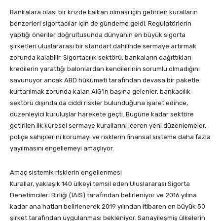
Bankalara olası bir krizde kalkan olması için getirilen kuralların
benzerleri sigortacılar için de gündeme geldi. Regülatörlerin
yaptığı öneriler doğrultusunda dünyanın en büyük sigorta
şirketleri uluslararası bir standart dahilinde sermaye artırmak
zorunda kalabilir. Sigortacılık sektörü, bankaların dağıttıkları
kredilerin yarattığı balonlardan kendilerinin sorumlu olmadığını
savunuyor ancak ABD hükümeti tarafından devasa bir paketle
kurtarılmak zorunda kalan AIG’in başına gelenler, bankacılık
sektörü dışında da ciddi riskler bulunduğuna işaret edince,
düzenleyici kuruluşlar harekete geçti. Bugüne kadar sektöre
getirilen ilk küresel sermaye kurallarını içeren yeni düzenlemeler,
poliçe sahiplerini korumayı ve risklerin finansal sisteme daha fazla
yayılmasını engellemeyi amaçlıyor.
Amaç sistemik risklerin engellenmesi
Kurallar, yaklaşık 140 ülkeyi temsil eden Uluslararası Sigorta
Denetimcileri Birliği (IAIS) tarafından belirleniyor ve 2016 yılına
kadar ana hatları belirlenerek 2019 yılından itibaren en büyük 50
şirket tarafından uygulanması bekleniyor. Sanayileşmiş ülkelerin