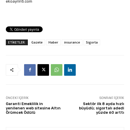
ekoayrinti.com
ETİKETLER:
Gazete
Haber
insurance
Sigorta
ÖNCEKI İÇERIK
SONRAKI İÇERIK
Garanti Emeklilik in
Sektör ilk 8 ayda hızlı
yenilenen web sitesine Altın
büyüdü; sigortalı adedi
Örümcek Ödülü
yüzde 60 arttı