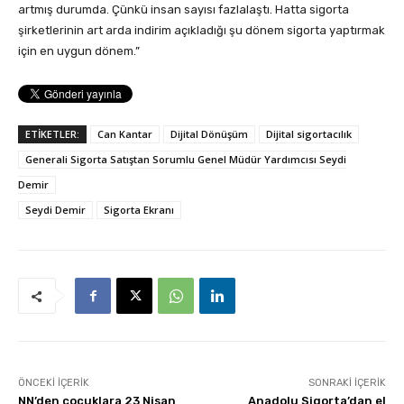
artmış durumda. Çünkü insan sayısı fazlalaştı. Hatta sigorta
şirketlerinin art arda indirim açıkladığı şu dönem sigorta yaptırmak
için en uygun dönem.”
ETİKETLER:
Can Kantar
Dijital Dönüşüm
Dijital sigortacılık
Generali Sigorta Satıştan Sorumlu Genel Müdür Yardımcısı Seydi
Demir
Seydi Demir
Sigorta Ekranı
ÖNCEKI İÇERIK
SONRAKI İÇERIK
NN’den çocuklara 23 Nisan
Anadolu Sigorta’dan el