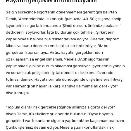
Hayatın gerçeklerini unutmayalım
Salgın sürecinde sigortanın ötelenmemesi gerektiğini belirten
Demir, “Acentelerimiz ile konuştuğumuzda, 40-50 çalışana sahip
işyerlerinin sigorta konusunda ‘Şimdi dursun, önümüze bakalım’
dediklerini söylüyorlar. İşte bu durum çok tehlikeli. Şirketlerin
kapalı olması halinde bile riskler devam ediyor. Ülkemiz, deprem
ülkesi ve bunu deprem kendisini sık sık hatırlatıyor. Biz bu
gerçekten kaçınamayız. Virüs, hayatın gerçeklerinden
uzaklaşmamıza engel olmamalı. Mesela DASK sigortasının
yapılmaması gibi bir durum olmaması gerekiyor. İşyerlerinin yangın
ve sorumluluk poliçelerini iptal etmesi; o riski kendi üzerinde
tutması demek. Hayat normale döndüğünde o işletmelere ihtiyaç
var. Herhangi bir hasar ile karşı karşıya kalmamaları gerekiyor”
diye konuştu.
“Toplum olarak risk gerçekleştiğinde aklımıza sigorta geliyor“
diyen Demir, tüketicilere şu öneride bulundu: “Oysa hayatın
gerçekleri var. İnsanların sigorta yaptırmaktan kaşınmaması lazım.
Çünkü işlerimiz devam ediyor. Mesela şuan konutlardaki risk