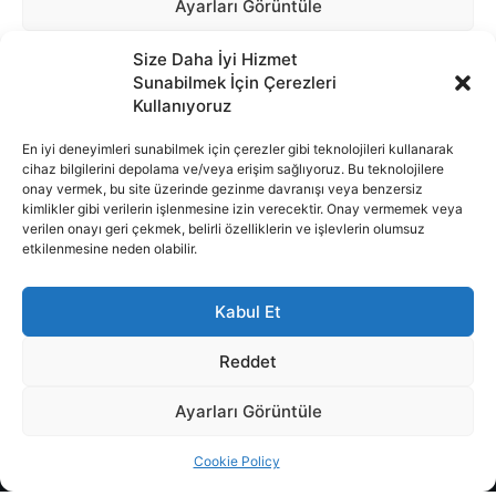
Size Daha İyi Hizmet
Sunabilmek İçin Çerezleri
Kullanıyoruz
En iyi deneyimleri sunabilmek için çerezler gibi teknolojileri kullanarak
cihaz bilgilerini depolama ve/veya erişim sağlıyoruz. Bu teknolojilere
onay vermek, bu site üzerinde gezinme davranışı veya benzersiz
İnternet portalımızda yer alan tüm haber metini, resim ve benzeri
kimlikler gibi verilerin işlenmesine izin verecektir. Onay vermemek veya
içeriğin hakları Sigortamedya Yayıncılık A.Ş.'ye aittir. Hiçbir şekilde
verilen onayı geri çekmek, belirli özelliklerin ve işlevlerin olumsuz
basılı ya da elektronik bir ortamda, kaynak gösterilse bile izin
etkilenmesine neden olabilir.
alınmadan kullanılamaz.
Kabul Et
e-Mail Adresimiz:
info@sigortamedia.com
Reddet
Ayarları Görüntüle
© 2015 - 2025 Sigortamedya Yayın Grubu | Sigortamedya
Cookie Policy
Yayıncılık A.Ş.