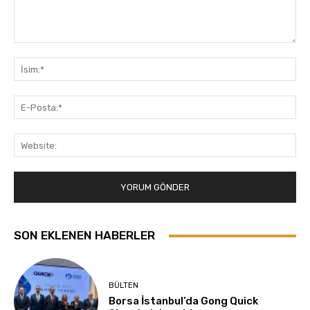
Yorum:
İsi
E-
Pos
Web
SON EKLENEN HABERLER
BÜLTEN
Borsa İstanbul’da Gong Quick