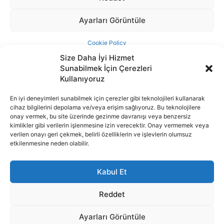
Size Daha İyi Hizmet
Sunabilmek İçin Çerezleri
Kullanıyoruz
En iyi deneyimleri sunabilmek için çerezler gibi teknolojileri kullanarak
cihaz bilgilerini depolama ve/veya erişim sağlıyoruz. Bu teknolojilere
İnternet portalımızda yer alan tüm haber metini, resim ve benzeri
onay vermek, bu site üzerinde gezinme davranışı veya benzersiz
içeriğin hakları Sigortamedya Yayıncılık A.Ş.'ye aittir. Hiçbir şekilde
kimlikler gibi verilerin işlenmesine izin verecektir. Onay vermemek veya
basılı ya da elektronik bir ortamda, kaynak gösterilse bile izin
verilen onayı geri çekmek, belirli özelliklerin ve işlevlerin olumsuz
alınmadan kullanılamaz.
etkilenmesine neden olabilir.
e-Mail Adresimiz:
info@sigortamedia.com
Kabul Et
Reddet
Ayarları Görüntüle
© 2015 - 2025 Sigortamedya Yayın Grubu | Sigortamedya