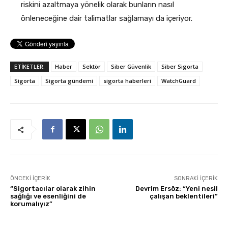
riskini azaltmaya yönelik olarak bunların nasıl
önleneceğine dair talimatlar sağlamayı da içeriyor.
ETİKETLER:
Haber
Sektör
Siber Güvenlik
Siber Sigorta
Sigorta
Sigorta gündemi
sigorta haberleri
WatchGuard
ÖNCEKI İÇERIK
SONRAKI İÇERIK
“Sigortacılar olarak zihin
Devrim Ersöz: “Yeni nesil
sağlığı ve esenliğini de
çalışan beklentileri”
korumalıyız”