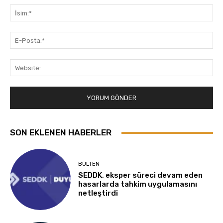
İsi
E-
Pos
Web
SON EKLENEN HABERLER
BÜLTEN
SEDDK, eksper süreci devam eden
hasarlarda tahkim uygulamasını
netleştirdi