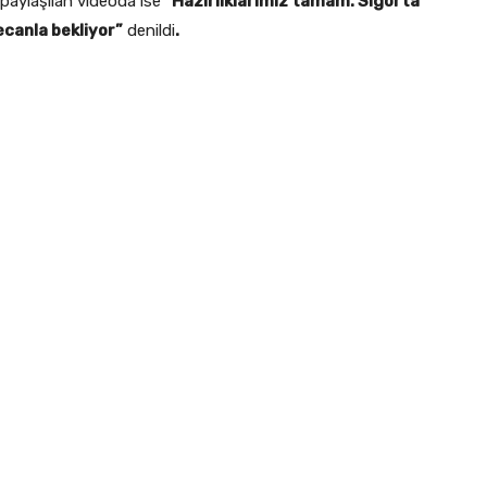
aylaşılan videoda ise
“Hazırlıklarımız tamam. Sigorta
ecanla bekliyor”
denildi
.