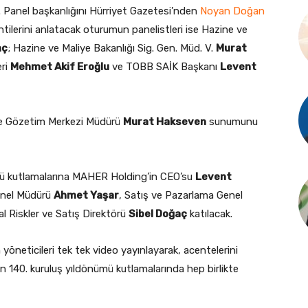
k. Panel başkanlığını Hürriyet Gazetesi’nden
Noyan Doğan
tilerini anlatacak oturumun panelistleri ise Hazine ve
nç
; Hazine ve Maliye Bakanlığı Sig. Gen. Müd. V.
Murat
eri
Mehmet Akif Eroğlu
ve TOBB SAİK Başkanı
Levent
 ve Gözetim Merkezi Müdürü
Murat Hakseven
sunumunu
ümü kutlamalarına MAHER Holding’in CEO’su
Levent
Genel Müdürü
Ahmet Yaşar
, Satış ve Pazarlama Genel
l Riskler ve Satış Direktörü
Sibel Doğaç
katılacak.
 yöneticileri tek tek video yayınlayarak, acentelerini
n 140. kuruluş yıldönümü kutlamalarında hep birlikte