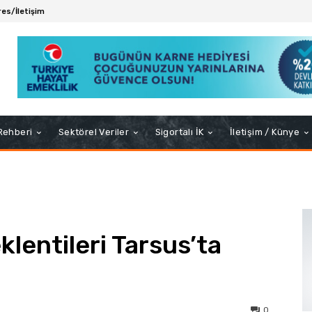
es/İletişim
 Rehberi
Sektörel Veriler
Sigortalı İK
İletişim / Künye
lentileri Tarsus’ta
0