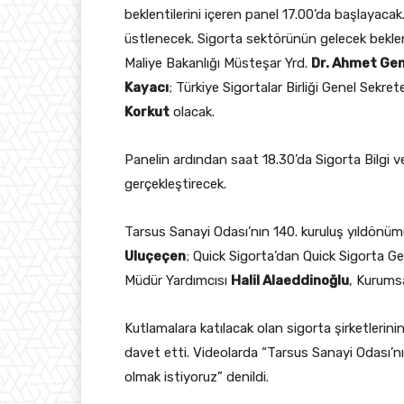
beklentilerini içeren panel 17.00’da başlayaca
üstlenecek. Sigorta sektörünün gelecek beklen
Maliye Bakanlığı Müsteşar Yrd.
Dr. Ahmet Ge
Kayacı
; Türkiye Sigortalar Birliği Genel Sekret
Korkut
olacak.
Panelin ardından saat 18.30’da Sigorta Bilgi
gerçekleştirecek.
Tarsus Sanayi Odası’nın 140. kuruluş yıldön
Uluçeçen
; Quick Sigorta’dan Quick Sigorta 
Müdür Yardımcısı
Halil Alaeddinoğlu
, Kurumsa
Kutlamalara katılacak olan sigorta şirketlerinin
davet etti. Videolarda “Tarsus Sanayi Odası’nı
olmak istiyoruz” denildi.