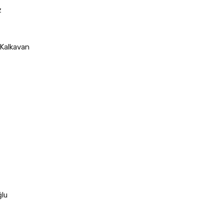
z
 Kalkavan
ğlu