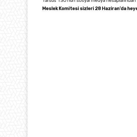
Tarsus TSO’nun sosyal medya hesaplarından p
Meslek Komitesi sizleri 28 Haziran’da hey