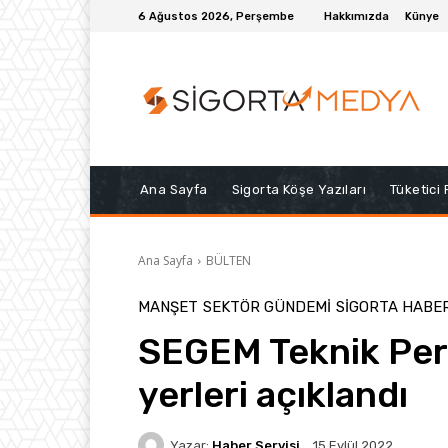
6 Ağustos 2026, Perşembe
Hakkımızda
Künye
Ana Sayfa
Sigorta Köşe Yazıları
Tüketici
Ana Sayfa
BÜLTEN
MANŞET
SEKTÖR GÜNDEMİ
SIGORTA HABE
SEGEM Teknik Pers
yerleri açıklandı
Yazar:
Haber Servisi
15 Eylül 2022