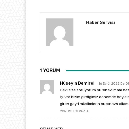
Haber Servisi
1 YORUM
Hüseyin Demirel
16 Eylül 2022 De 0
Peki size soruyorum bu sınav imam hatip
işi var bizim girdigimiz dönemde böyle b
giren gayri müslimlerin bu sınava aliam
YORUMU CEVAPLA