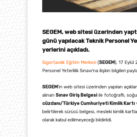
SEGEM, web sitesi üzerinden yaptı
günü yapılacak Teknik Personel Yeter
yerlerini açıkladı.
Sigortacılık Eğitim Merkezi
(
SEGEM
), 17 Eylü
Personel Yeterlilik Sınavı’na ilişkin bilgileri payl
SEGEM
’in web sitesi üzerinden yapılan açıkl
alınan
Sınav Giriş Belgesi
ile fotoğraflı, soğ
cüzdanı/Türkiye Cumhuriyeti Kimlik Kartı
v
belirtilerek sürücü belgesi, mesleki kimlik kartl
olarak kabul edilmeyeceği bildirildi.