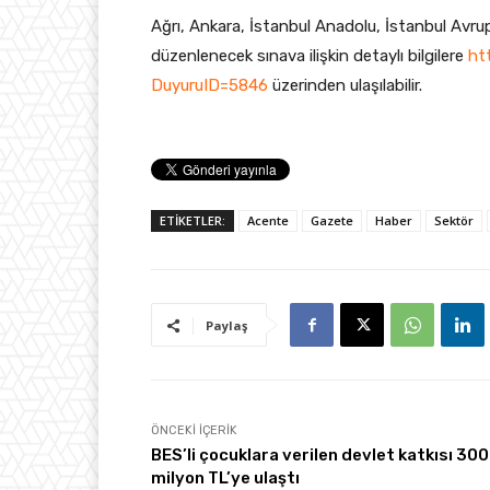
Ağrı, Ankara, İstanbul Anadolu, İstanbul Avru
düzenlenecek sınava ilişkin detaylı bilgilere
ht
DuyuruID=5846
üzerinden ulaşılabilir.
ETİKETLER:
Acente
Gazete
Haber
Sektör
Paylaş
ÖNCEKI İÇERIK
BES’li çocuklara verilen devlet katkısı 300
milyon TL’ye ulaştı