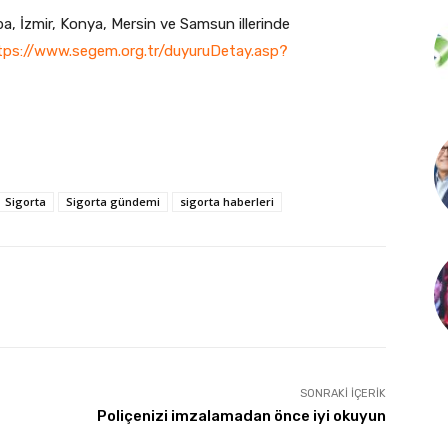
pa, İzmir, Konya, Mersin ve Samsun illerinde
tps://www.segem.org.tr/duyuruDetay.asp?
Sigorta
Sigorta gündemi
sigorta haberleri
SONRAKI İÇERIK
Poliçenizi imzalamadan önce iyi okuyun