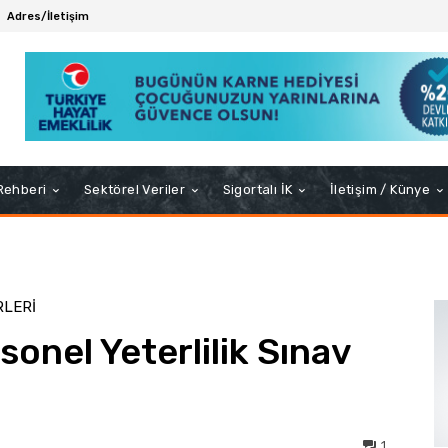
Adres/İletişim
 Rehberi
Sektörel Veriler
Sigortalı İK
İletişim / Künye
RLERI
onel Yeterlilik Sınav
1