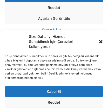
Size Daha İyi Hizmet
Sunabilmek İçin Çerezleri
Kullanıyoruz
En iyi deneyimleri sunabilmek için çerezler gibi teknolojileri kullanarak
cihaz bilgilerini depolama ve/veya erişim sağlıyoruz. Bu teknolojilere
İnternet portalımızda yer alan tüm haber metini, resim ve benzeri
onay vermek, bu site üzerinde gezinme davranışı veya benzersiz
içeriğin hakları Sigortamedya Yayıncılık A.Ş.'ye aittir. Hiçbir şekilde
kimlikler gibi verilerin işlenmesine izin verecektir. Onay vermemek veya
basılı ya da elektronik bir ortamda, kaynak gösterilse bile izin
verilen onayı geri çekmek, belirli özelliklerin ve işlevlerin olumsuz
alınmadan kullanılamaz.
etkilenmesine neden olabilir.
e-Mail Adresimiz:
info@sigortamedia.com
Kabul Et
Reddet