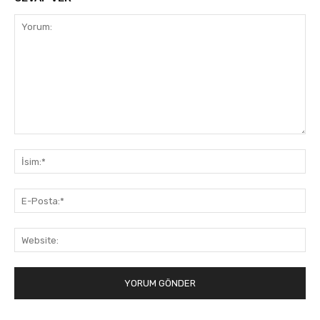
Yorum:
İsi
E-
Pos
Web