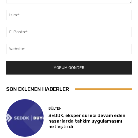
Yorum:
İsi
E-
Pos
Web
SON EKLENEN HABERLER
BÜLTEN
SEDDK, eksper süreci devam eden
hasarlarda tahkim uygulamasını
netleştirdi