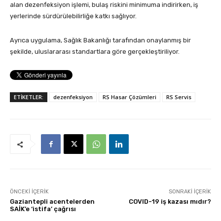
alan dezenfeksiyon işlemi, bulaş riskini minimuma indirirken, iş
yerlerinde sürdürülebilirliğe katkı sağlıyor.
Ayrıca uygulama, Sağlık Bakanlığı tarafından onaylanmış bir
şekilde, uluslararası standartlara göre gerçekleştiriliyor.
ETİKETLER:
dezenfeksiyon
RS Hasar Çözümleri
RS Servis
ÖNCEKI İÇERIK
SONRAKI İÇERIK
Gaziantepli acentelerden
COVID-19 iş kazası mıdır?
SAİK’e ‘istifa’ çağrısı