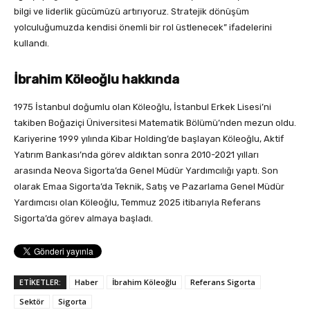
bilgi ve liderlik gücümüzü artırıyoruz. Stratejik dönüşüm
yolculuğumuzda kendisi önemli bir rol üstlenecek” ifadelerini
kullandı.
İbrahim Köleoğlu hakkında
1975 İstanbul doğumlu olan Köleoğlu, İstanbul Erkek Lisesi’ni
takiben Boğaziçi Üniversitesi Matematik Bölümü’nden mezun oldu.
Kariyerine 1999 yılında Kibar Holding’de başlayan Köleoğlu, Aktif
Yatırım Bankası’nda görev aldıktan sonra 2010-2021 yılları
arasında Neova Sigorta’da Genel Müdür Yardımcılığı yaptı. Son
olarak Emaa Sigorta’da Teknik, Satış ve Pazarlama Genel Müdür
Yardımcısı olan Köleoğlu, Temmuz 2025 itibarıyla Referans
Sigorta’da görev almaya başladı.
ETİKETLER:
Haber
İbrahim Köleoğlu
Referans Sigorta
Sektör
Sigorta