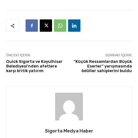
ÖNCEKI İÇERIK
SONRAKI İÇERIK
Quick Sigorta ve Koyulhisar
“Küçük Ressamlardan Büyük
Belediyesi’nden afetlere
Eserler” yarışmasında
karşı kritik yatırım
ödüller sahiplerini buldu
Sigorta Medya Haber