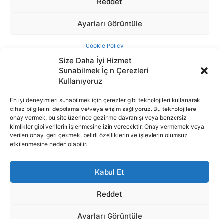
Size Daha İyi Hizmet
Sunabilmek İçin Çerezleri
Kullanıyoruz
En iyi deneyimleri sunabilmek için çerezler gibi teknolojileri kullanarak
cihaz bilgilerini depolama ve/veya erişim sağlıyoruz. Bu teknolojilere
İnternet portalımızda yer alan tüm haber metini, resim ve benzeri
onay vermek, bu site üzerinde gezinme davranışı veya benzersiz
içeriğin hakları Sigortamedya Yayıncılık A.Ş.'ye aittir. Hiçbir şekilde
kimlikler gibi verilerin işlenmesine izin verecektir. Onay vermemek veya
basılı ya da elektronik bir ortamda, kaynak gösterilse bile izin
verilen onayı geri çekmek, belirli özelliklerin ve işlevlerin olumsuz
alınmadan kullanılamaz.
etkilenmesine neden olabilir.
e-Mail Adresimiz:
info@sigortamedia.com
Kabul Et
Reddet
Ayarları Görüntüle