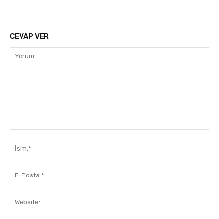
CEVAP VER
Yorum:
İsi
E-
Pos
Web