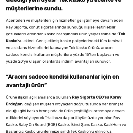
müşterilerine sundu.
Acenteleri ve müşterileri için hizmetler geliştirmeye devam eden
Ray Sigorta, konut sigortalarında sunduğu kişiselleştirilebilir
çözümlerin ardından kasko branşındaki ürün yelpazesine de ‘
Tek
Kasko
’yu ekledi. Genişletilmiş kasko poliçelerindeki tüm teminat
ve asistans hizmetlerini kapsayan Tek Kasko ürünü, aracını
sadece kendisi kullanan müşterilere yüzde 15’ten başlayan ve
yüzde 20’ye ulaşan oranlarda indirim avantajları sunuyor.
“Aracını sadece kendisi kullananlar için en
avantajlı ürün”
Ürüne ilişkin açıklamalarda bulunan
Ray Sigorta CEO’su Koray
Erdoğan
, değişen müşteri ihtiyaçları doğrultusunda her branşta
olduğu gibi kasko branşında da ürün çeşitliliğini artırmaya devam
ettiklerini söyleyerek “Halihazırda portföyümüzde yer alan Ray
Kasko, Baby On Board (BOB) Kasko, İkinci Şans Kasko, KaskHom ve
Başlangıç Kasko ürünlerimize şimdi Tek Kasko’yu ekliyoruz.