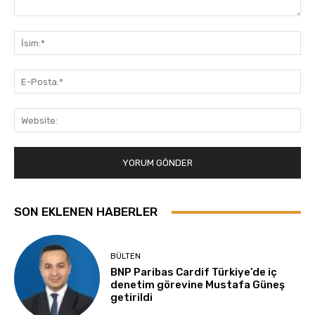
Yorum:
İsi
E-
Pos
Web
SON EKLENEN HABERLER
BÜLTEN
BNP Paribas Cardif Türkiye’de iç
denetim görevine Mustafa Güneş
getirildi