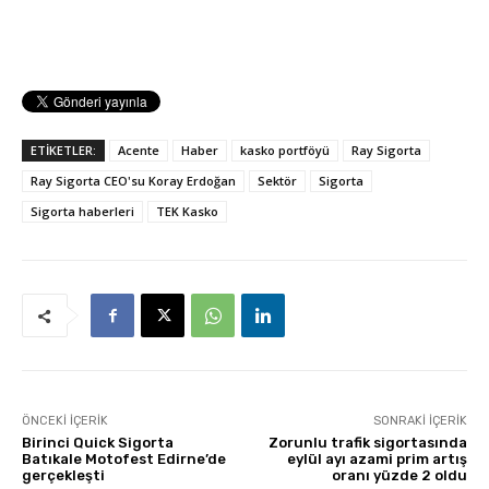
ETİKETLER:
Acente
Haber
kasko portföyü
Ray Sigorta
Ray Sigorta CEO'su Koray Erdoğan
Sektör
Sigorta
Sigorta haberleri
TEK Kasko
ÖNCEKI İÇERIK
SONRAKI İÇERIK
Birinci Quick Sigorta
Zorunlu trafik sigortasında
Batıkale Motofest Edirne’de
eylül ayı azami prim artış
gerçekleşti
oranı yüzde 2 oldu