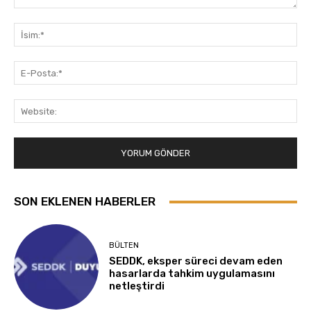
Yorum:
İsi
E-
Pos
Web
SON EKLENEN HABERLER
BÜLTEN
SEDDK, eksper süreci devam eden
hasarlarda tahkim uygulamasını
netleştirdi