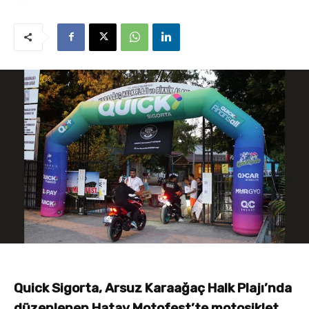
Quick Sigorta, Arsuz Karaağaç Halk Plajı’nda
düzenlenen Hatay Motofest’te motosiklet