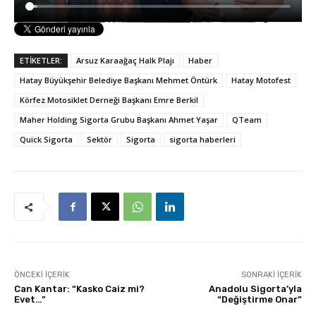
ETİKETLER:
Arsuz Karaağaç Halk Plajı
Haber
Hatay Büyükşehir Belediye Başkanı Mehmet Öntürk
Hatay Motofest
Körfez Motosiklet Derneği Başkanı Emre Berkil
Maher Holding Sigorta Grubu Başkanı Ahmet Yaşar
QTeam
Quick Sigorta
Sektör
Sigorta
sigorta haberleri
ÖNCEKI İÇERIK
SONRAKI İÇERIK
Can Kantar: “Kasko Caiz mi?
Anadolu Sigorta’yla
Evet…”
“Değiştirme Onar”