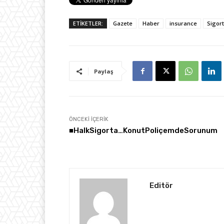
ETİKETLER:
Gazete
Haber
insurance
Sigor
Paylaş
ÖNCEKI İÇERIK
­­■HalkSigorta…KonutPoliçemdeSorunum
Editör