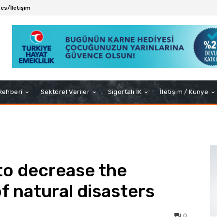
es/İletişim
 Rehberi
Sektörel Veriler
Sigortalı İK
İletişim / Künye
to decrease the
f natural disasters
0