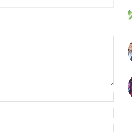
İsim:*
E-
Posta:*
Website: