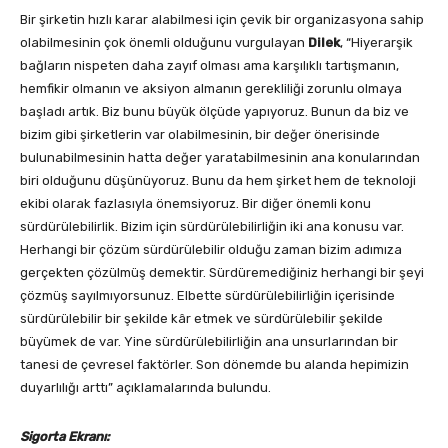
Bir şirketin hızlı karar alabilmesi için çevik bir organizasyona sahip
olabilmesinin çok önemli olduğunu vurgulayan
Dilek
, “Hiyerarşik
bağların nispeten daha zayıf olması ama karşılıklı tartışmanın,
hemfikir olmanın ve aksiyon almanın gerekliliği zorunlu olmaya
başladı artık. Biz bunu büyük ölçüde yapıyoruz. Bunun da biz ve
bizim gibi şirketlerin var olabilmesinin, bir değer önerisinde
bulunabilmesinin hatta değer yaratabilmesinin ana konularından
biri olduğunu düşünüyoruz. Bunu da hem şirket hem de teknoloji
ekibi olarak fazlasıyla önemsiyoruz. Bir diğer önemli konu
sürdürülebilirlik. Bizim için sürdürülebilirliğin iki ana konusu var.
Herhangi bir çözüm sürdürülebilir olduğu zaman bizim adımıza
gerçekten çözülmüş demektir. Sürdüremediğiniz herhangi bir şeyi
çözmüş sayılmıyorsunuz. Elbette sürdürülebilirliğin içerisinde
sürdürülebilir bir şekilde kâr etmek ve sürdürülebilir şekilde
büyümek de var. Yine sürdürülebilirliğin ana unsurlarından bir
tanesi de çevresel faktörler. Son dönemde bu alanda hepimizin
duyarlılığı arttı” açıklamalarında bulundu.
Sigorta Ekranı: