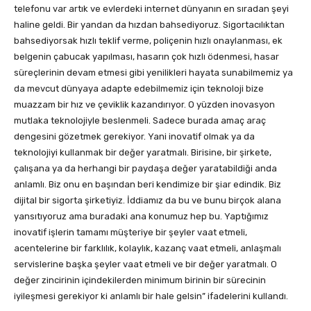
telefonu var artık ve evlerdeki internet dünyanın en sıradan şeyi
haline geldi. Bir yandan da hızdan bahsediyoruz. Sigortacılıktan
bahsediyorsak hızlı teklif verme, poliçenin hızlı onaylanması, ek
belgenin çabucak yapılması, hasarın çok hızlı ödenmesi, hasar
süreçlerinin devam etmesi gibi yenilikleri hayata sunabilmemiz ya
da mevcut dünyaya adapte edebilmemiz için teknoloji bize
muazzam bir hız ve çeviklik kazandırıyor. O yüzden inovasyon
mutlaka teknolojiyle beslenmeli. Sadece burada amaç araç
dengesini gözetmek gerekiyor. Yani inovatif olmak ya da
teknolojiyi kullanmak bir değer yaratmalı. Birisine, bir şirkete,
çalışana ya da herhangi bir paydaşa değer yaratabildiği anda
anlamlı. Biz onu en başından beri kendimize bir şiar edindik. Biz
dijital bir sigorta şirketiyiz. İddiamız da bu ve bunu birçok alana
yansıtıyoruz ama buradaki ana konumuz hep bu. Yaptığımız
inovatif işlerin tamamı müşteriye bir şeyler vaat etmeli,
acentelerine bir farklılık, kolaylık, kazanç vaat etmeli, anlaşmalı
servislerine başka şeyler vaat etmeli ve bir değer yaratmalı. O
değer zincirinin içindekilerden minimum birinin bir sürecinin
iyileşmesi gerekiyor ki anlamlı bir hale gelsin” ifadelerini kullandı.