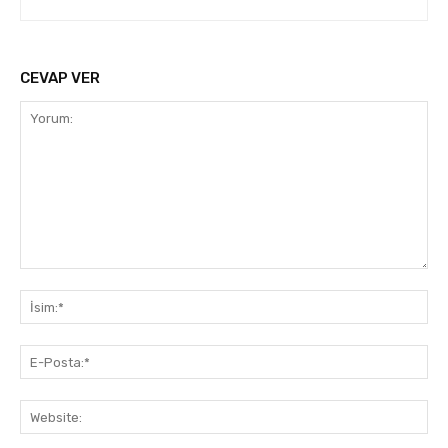
CEVAP VER
Yorum:
İsi
E-
Pos
Web