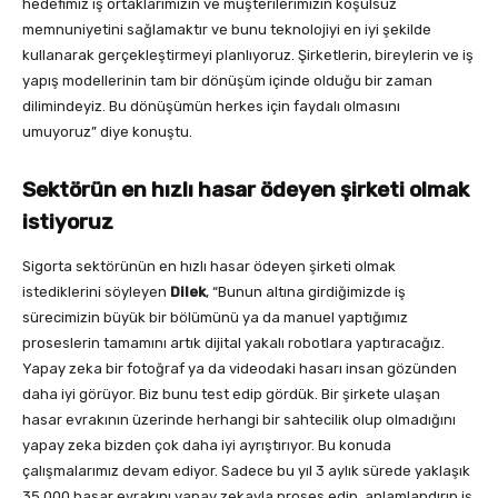
hedefimiz iş ortaklarımızın ve müşterilerimizin koşulsuz
memnuniyetini sağlamaktır ve bunu teknolojiyi en iyi şekilde
kullanarak gerçekleştirmeyi planlıyoruz. Şirketlerin, bireylerin ve iş
yapış modellerinin tam bir dönüşüm içinde olduğu bir zaman
dilimindeyiz. Bu dönüşümün herkes için faydalı olmasını
umuyoruz” diye konuştu.
Sektörün en hızlı hasar ödeyen şirketi olmak
istiyoruz
Sigorta sektörünün en hızlı hasar ödeyen şirketi olmak
istediklerini söyleyen
Dilek
, “Bunun altına girdiğimizde iş
sürecimizin büyük bir bölümünü ya da manuel yaptığımız
proseslerin tamamını artık dijital yakalı robotlara yaptıracağız.
Yapay zeka bir fotoğraf ya da videodaki hasarı insan gözünden
daha iyi görüyor. Biz bunu test edip gördük. Bir şirkete ulaşan
hasar evrakının üzerinde herhangi bir sahtecilik olup olmadığını
yapay zeka bizden çok daha iyi ayrıştırıyor. Bu konuda
çalışmalarımız devam ediyor. Sadece bu yıl 3 aylık sürede yaklaşık
35.000 hasar evrakını yapay zekayla proses edip, anlamlandırıp iş