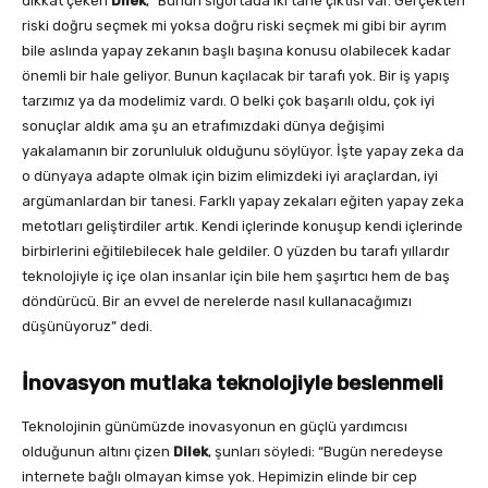
dikkat çeken
Dilek
, “Bunun sigortada iki tane çıktısı var. Gerçekten
riski doğru seçmek mi yoksa doğru riski seçmek mi gibi bir ayrım
bile aslında yapay zekanın başlı başına konusu olabilecek kadar
önemli bir hale geliyor. Bunun kaçılacak bir tarafı yok. Bir iş yapış
tarzımız ya da modelimiz vardı. O belki çok başarılı oldu, çok iyi
sonuçlar aldık ama şu an etrafımızdaki dünya değişimi
yakalamanın bir zorunluluk olduğunu söylüyor. İşte yapay zeka da
o dünyaya adapte olmak için bizim elimizdeki iyi araçlardan, iyi
argümanlardan bir tanesi. Farklı yapay zekaları eğiten yapay zeka
metotları geliştirdiler artık. Kendi içlerinde konuşup kendi içlerinde
birbirlerini eğitilebilecek hale geldiler. O yüzden bu tarafı yıllardır
teknolojiyle iç içe olan insanlar için bile hem şaşırtıcı hem de baş
döndürücü. Bir an evvel de nerelerde nasıl kullanacağımızı
düşünüyoruz” dedi.
İnovasyon mutlaka teknolojiyle beslenmeli
Teknolojinin günümüzde inovasyonun en güçlü yardımcısı
olduğunun altını çizen
Dilek
, şunları söyledi: “Bugün neredeyse
internete bağlı olmayan kimse yok. Hepimizin elinde bir cep