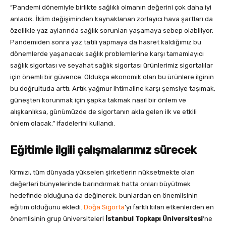
“Pandemi dönemiyle birlikte sağlıklı olmanın değerini çok daha iyi
anladık. İklim değişiminden kaynaklanan zorlayıcı hava şartları da
özellikle yaz aylarında sağlık sorunları yaşamaya sebep olabiliyor.
Pandemiden sonra yaz tatili yapmaya da hasret kaldığımız bu
dönemlerde yaşanacak sağlık problemlerine karşı tamamlayıcı
sağlık sigortası ve seyahat sağlık sigortası ürünlerimiz sigortalılar
için önemli bir güvence. Oldukça ekonomik olan bu ürünlere ilginin
bu doğrultuda arttı. Artık yağmur ihtimaline karşı şemsiye taşımak,
güneşten korunmak için şapka takmak nasıl bir önlem ve
alışkanlıksa, günümüzde de sigortanın akla gelen ilk ve etkili
önlem olacak.” ifadelerini kullandı.
Eğitimle ilgili çalışmalarımız sürecek
Kırmızı, tüm dünyada yükselen şirketlerin nüksetmekte olan
değerleri bünyelerinde barındırmak hatta onları büyütmek
hedefinde olduğuna da değinerek, bunlardan en önemlisinin
eğitim olduğunu ekledi.
Doğa Sigorta
’yı farklı kılan etkenlerden en
önemlisinin grup üniversiteleri
İstanbul Topkapı Üniversitesi
’ne