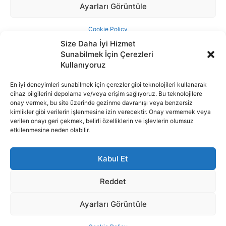
Size Daha İyi Hizmet
Sunabilmek İçin Çerezleri
Kullanıyoruz
En iyi deneyimleri sunabilmek için çerezler gibi teknolojileri kullanarak
cihaz bilgilerini depolama ve/veya erişim sağlıyoruz. Bu teknolojilere
İnternet portalımızda yer alan tüm haber metini, resim ve benzeri
onay vermek, bu site üzerinde gezinme davranışı veya benzersiz
içeriğin hakları Sigortamedya Yayıncılık A.Ş.'ye aittir. Hiçbir şekilde
kimlikler gibi verilerin işlenmesine izin verecektir. Onay vermemek veya
basılı ya da elektronik bir ortamda, kaynak gösterilse bile izin
verilen onayı geri çekmek, belirli özelliklerin ve işlevlerin olumsuz
alınmadan kullanılamaz.
etkilenmesine neden olabilir.
e-Mail Adresimiz:
info@sigortamedia.com
Kabul Et
Reddet
Ayarları Görüntüle
© 2015 - 2025 Sigortamedya Yayın Grubu | Sigortamedya
Yayıncılık A.Ş.