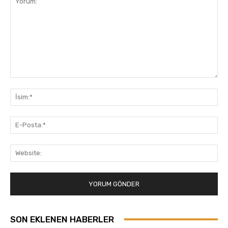
Yorum:
İsi
E-
Pos
Web
SON EKLENEN HABERLER