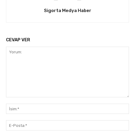
Sigorta Medya Haber
CEVAP VER
Yorum:
İsi
E-
Pos