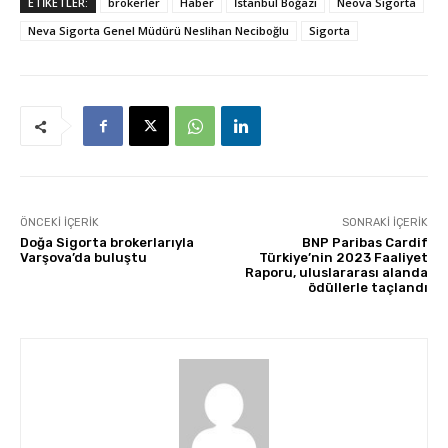
ETİKETLER:
brokerler
Haber
İstanbul Boğazı
Neova Sigorta
Neva Sigorta Genel Müdürü Neslihan Neciboğlu
Sigorta
ÖNCEKI İÇERIK
SONRAKI İÇERIK
Doğa Sigorta brokerlarıyla
BNP Paribas Cardif
Varşova’da buluştu
Türkiye’nin 2023 Faaliyet
Raporu, uluslararası alanda
ödüllerle taçlandı