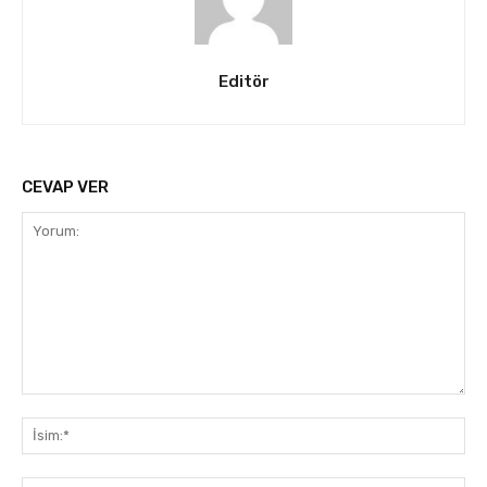
Editör
CEVAP VER
Yorum:
İsi