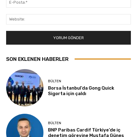
E-
Pos
Web
SON EKLENEN HABERLER
BÜLTEN
Borsa İstanbul’da Gong Quick
Sigorta için çaldı
BÜLTEN
BNP Paribas Cardif Türkiye’de iç
denetim görevine Mustafa Güneş