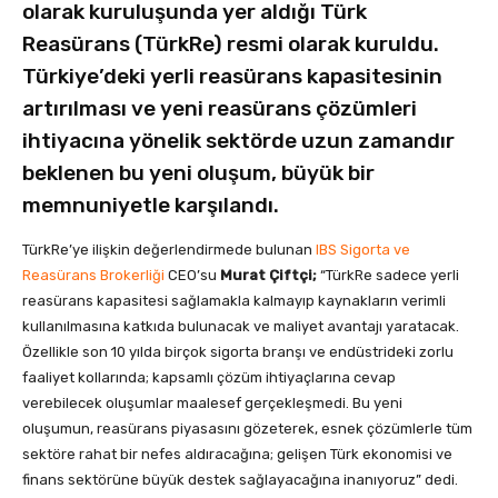
olarak kuruluşunda yer aldığı Türk
Reasürans (TürkRe) resmi olarak kuruldu.
Türkiye’deki yerli reasürans kapasitesinin
artırılması ve yeni reasürans çözümleri
ihtiyacına yönelik sektörde uzun zamandır
beklenen bu yeni oluşum, büyük bir
memnuniyetle karşılandı.
TürkRe’ye ilişkin değerlendirmede bulunan
IBS Sigorta ve
Reasürans Brokerliği
CEO’su
Murat Çiftçi;
“TürkRe sadece yerli
reasürans kapasitesi sağlamakla kalmayıp kaynakların verimli
kullanılmasına katkıda bulunacak ve maliyet avantajı yaratacak.
Özellikle son 10 yılda birçok sigorta branşı ve endüstrideki zorlu
faaliyet kollarında; kapsamlı çözüm ihtiyaçlarına cevap
verebilecek oluşumlar maalesef gerçekleşmedi. Bu yeni
oluşumun, reasürans piyasasını gözeterek, esnek çözümlerle tüm
sektöre rahat bir nefes aldıracağına; gelişen Türk ekonomisi ve
finans sektörüne büyük destek sağlayacağına inanıyoruz” dedi.