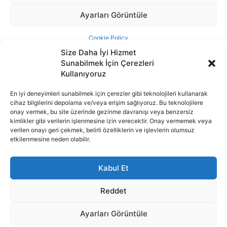
Size Daha İyi Hizmet
Sunabilmek İçin Çerezleri
Kullanıyoruz
En iyi deneyimleri sunabilmek için çerezler gibi teknolojileri kullanarak
cihaz bilgilerini depolama ve/veya erişim sağlıyoruz. Bu teknolojilere
İnternet portalımızda yer alan tüm haber metini, resim ve benzeri
onay vermek, bu site üzerinde gezinme davranışı veya benzersiz
içeriğin hakları Sigortamedya Yayıncılık A.Ş.'ye aittir. Hiçbir şekilde
kimlikler gibi verilerin işlenmesine izin verecektir. Onay vermemek veya
basılı ya da elektronik bir ortamda, kaynak gösterilse bile izin
verilen onayı geri çekmek, belirli özelliklerin ve işlevlerin olumsuz
alınmadan kullanılamaz.
etkilenmesine neden olabilir.
e-Mail Adresimiz:
info@sigortamedia.com
Kabul Et
Reddet
Ayarları Görüntüle
© 2015 - 2025 Sigortamedya Yayın Grubu | Sigortamedya