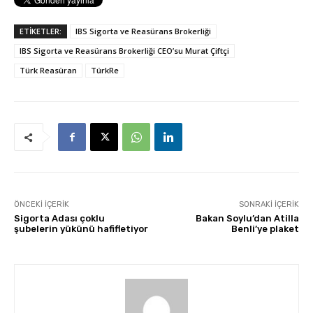
ETİKETLER:
IBS Sigorta ve Reasürans Brokerliği
IBS Sigorta ve Reasürans Brokerliği CEO’su Murat Çiftçi
Türk Reasüran
TürkRe
ÖNCEKI İÇERIK
SONRAKI İÇERIK
Sigorta Adası çoklu
Bakan Soylu’dan Atilla
şubelerin yükünü hafifletiyor
Benli’ye plaket