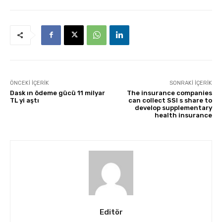
ÖNCEKI İÇERIK
SONRAKI İÇERIK
Dask ın ödeme gücü 11 milyar
The insurance companies
TL yi aştı
can collect SSI s share to
develop supplementary
health insurance
Editör