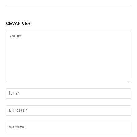
CEVAP VER
Yorum:
İsi
E-
Pos
Web