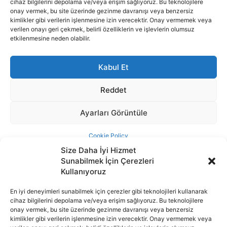
Size Daha İyi Hizmet
Sunabilmek İçin Çerezleri
Kullanıyoruz
En iyi deneyimleri sunabilmek için çerezler gibi teknolojileri kullanarak
cihaz bilgilerini depolama ve/veya erişim sağlıyoruz. Bu teknolojilere
İnternet portalımızda yer alan tüm haber metini, resim ve benzeri
onay vermek, bu site üzerinde gezinme davranışı veya benzersiz
içeriğin hakları Sigortamedya Yayıncılık A.Ş.'ye aittir. Hiçbir şekilde
kimlikler gibi verilerin işlenmesine izin verecektir. Onay vermemek veya
basılı ya da elektronik bir ortamda, kaynak gösterilse bile izin