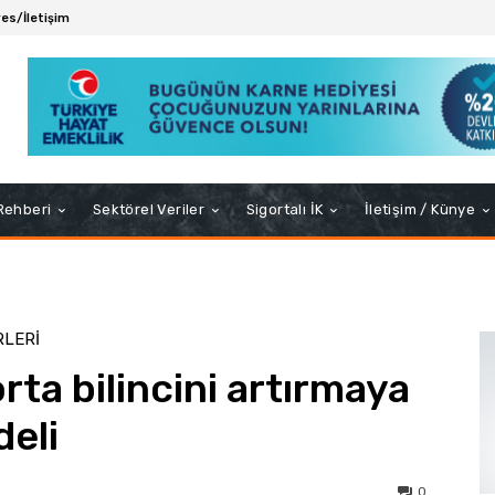
es/İletişim
 Rehberi
Sektörel Veriler
Sigortalı İK
İletişim / Künye
RLERI
ta bilincini artırmaya
deli
0