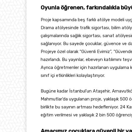
Oyunla öğrenen, farkı
ndal
ıkla bü
Proje kapsamında beş farklı atölye modeli uyg
Drama atölyesinde trafik sigortası, bilim atö
çalışmalarında sağlık sigortası, sanat atölyesi
sağlanıyor. Bu sayede çocuklar, güvence ve d
Projeye özel olarak “Güvenli Evimiz”, “Güvend
hazırlandı. Bu yayınlar, ebeveyn katılımını teşv
Ayrıca öğretmenler için hazırlanan uygulama k
sınıf içi etkinlikleri kolaylaştırıyor.
Bugüne kadar İstanbul’un Ataşehir, Arnavutköy
Mahmutlar’da uygulanan proje, yaklaşık 500 ö
birlikte bu sayının artması hedefleniyor. 2
eğitim verilmesi ve yaklaşık 2 bin 500 öğrenci
Amacımız çocuklara güvenli bir 