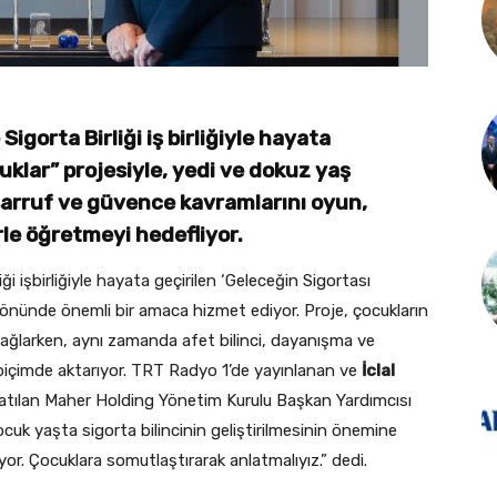
gorta Birliği iş birliğiyle hayata
uklar” projesiyle, yedi ve dokuz yaş
asarruf ve güvence kavramlarını oyun,
le öğretmeyi hedefliyor.
i işbirliğiyle hayata geçirilen ‘Geleceğin Sigortası
ı yönünde önemli bir amaca hizmet ediyor. Proje, çocukların
sağlarken, aynı zamanda afet bilinci, dayanışma ve
ı biçimde aktarıyor. TRT Radyo 1’de yayınlanan ve
İclal
tılan Maher Holding Yönetim Kurulu Başkan Yardımcısı
k yaşta sigorta bilincinin geliştirilmesinin önemine
yor. Çocuklara somutlaştırarak anlatmalıyız.” dedi.