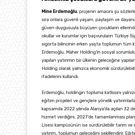
Mine Erdemoğlu
, projenin amacını şu sözler
sıra onlara güvenli yaşam, paylaşım ve dayan
güven duygusuyla büyüyen çocukların ellerind
okullar ve kurumlar için başvuruların Türkiye Si
sigorta bilincinin erken yaşta toplumun tüm k
Erdemoğlu, Maher Holding’in sosyal sorumlul
yapılan yatırımın bir ülkenin geleceğine yapı
Holding olarak yalnızca ekonomik sürdürülebilirl
ifadelerini kullandı.
Erdemoğlu, holdingin topluma katkısını yalnızc
eğitim projeleri ve gençlere yönelik yatırımlarl
kapsamda 2022 yılında Alanya’da açılan 32 der
hizmet verdiğini, 2027’de tamamlanması pl
Lisesi kampüsünün ise sürdürülebilir tarım ve e
yatırım, toplumun geleceğini şekillendirir. Eğitim