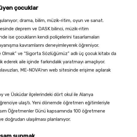
yüyen çocuklar
ulanıyor; drama, bilim, müzik-ritim, oyun ve sanat.
lyesinde deprem ve DASK bilinci, müzik-ritim
nde ise çocukların kendi poliçelerini tasarlamaları
ayanışma kavramlarını deneyimleyerek öğreniyor.
e Olmak” ve “Sigorta Sözlüğümüz” adlı üç çocuk kitabı da
ik ederek aile içinde farkındalık yaratmayı amaçlıyor.
ılavuzları, ME-NOVA’nın web sitesinde erişime açılarak
 ve Üsküdar ilçelerindeki dört okul ile Alanya
ğrenciye ulaştı. Yeni dönemde öğretmen eğitimleriyle
4 Kasım Öğretmenler Günü kapsamında 100 öğretmene
ye doğrudan ulaşılması planlanıyor.
yaşam sunmak