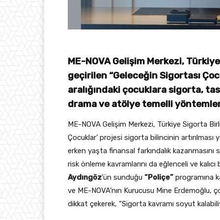
ME-NOVA Gelişim Merkezi, Türkiye Si
geçirilen “Geleceğin Sigortası Çoc
aralığındaki çocuklara sigorta, t
drama ve atölye temelli yöntemler
ME-NOVA Gelişim Merkezi, Türkiye Sigorta Birliğ
Çocuklar’ projesi sigorta bilincinin artırılmas
erken yaşta finansal farkındalık kazanmasını 
risk önleme kavramlarını da eğlenceli ve kalıc
Aydıng
ö
z
’ün sunduğu
“
Poliçe”
programına ka
ve ME-NOVA’nın Kurucusu Mine Erdemoğlu, çocu
dikkat çekerek, “Sigorta kavramı soyut kalabili