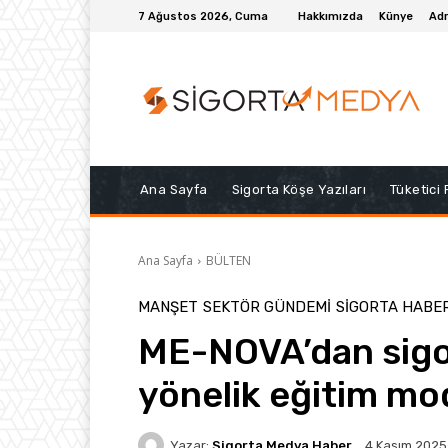
7 Ağustos 2026, Cuma
Hakkımızda
Künye
Adr
Ana Sayfa
Sigorta Köşe Yazıları
Tüketici
Ana Sayfa
BÜLTEN
MANŞET
SEKTÖR GÜNDEMİ
SIGORTA HABE
ME-NOVA’dan sigor
yönelik eğitim mo
Yazar:
Sigorta Medya Haber
4 Kasım 2025