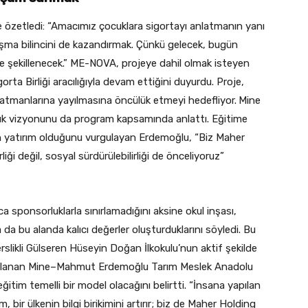
le özetledi: “Amacımız çocuklara sigortayı anlatmanın yanı
ışma bilincini de kazandırmak. Çünkü gelecek, bugün
e şekillenecek.” ME-NOVA, projeye dahil olmak isteyen
gorta Birliği aracılığıyla devam ettiğini duyurdu. Proje,
atmanlarına yayılmasına öncülük etmeyi hedefliyor.
Mine
uk vizyonunu da program kapsamında anlattı. Eğitime
lan yatırım olduğunu vurgulayan Erdemoğlu, “Biz Maher
iği değil, sosyal sürdürülebilirliği de önceliyoruz”
a sponsorluklarla sınırlamadığını aksine okul inşası,
a da bu alanda kalıcı değerler oluşturduklarını söyledi. Bu
slikli Gülseren Hüseyin Doğan İlkokulu’nun aktif şekilde
anlanan Mine–Mahmut Erdemoğlu Tarım Meslek Anadolu
ğitim temelli bir model olacağını belirtti. “İnsana yapılan
, bir ülkenin bilgi birikimini artırır; biz de Maher Holding