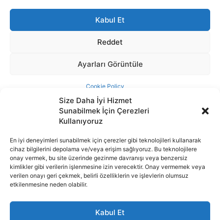
Size Daha İyi Hizmet
Sunabilmek İçin Çerezleri
Kullanıyoruz
En iyi deneyimleri sunabilmek için çerezler gibi teknolojileri kullanarak
cihaz bilgilerini depolama ve/veya erişim sağlıyoruz. Bu teknolojilere
İnternet portalımızda yer alan tüm haber metini, resim ve benzeri
onay vermek, bu site üzerinde gezinme davranışı veya benzersiz
içeriğin hakları Sigortamedya Yayıncılık A.Ş.'ye aittir. Hiçbir şekilde
kimlikler gibi verilerin işlenmesine izin verecektir. Onay vermemek veya
basılı ya da elektronik bir ortamda, kaynak gösterilse bile izin
verilen onayı geri çekmek, belirli özelliklerin ve işlevlerin olumsuz
alınmadan kullanılamaz.
etkilenmesine neden olabilir.
e-Mail Adresimiz:
info@sigortamedia.com
Kabul Et