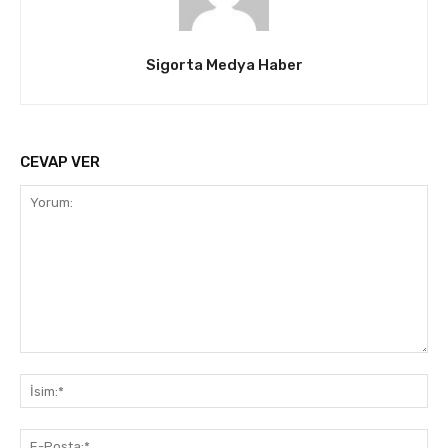
Sigorta Medya Haber
CEVAP VER
Yorum:
İsi
E-