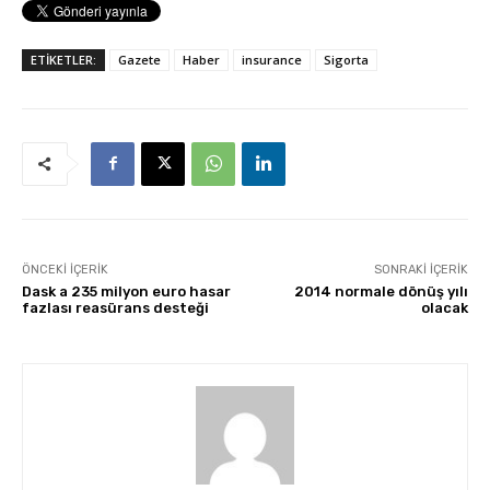
ETİKETLER:
Gazete
Haber
insurance
Sigorta
ÖNCEKI İÇERIK
SONRAKI İÇERIK
Dask a 235 milyon euro hasar
2014 normale dönüş yılı
fazlası reasürans desteği
olacak