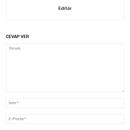
Editör
CEVAP VER
Yorum:
İsi
E-
Pos