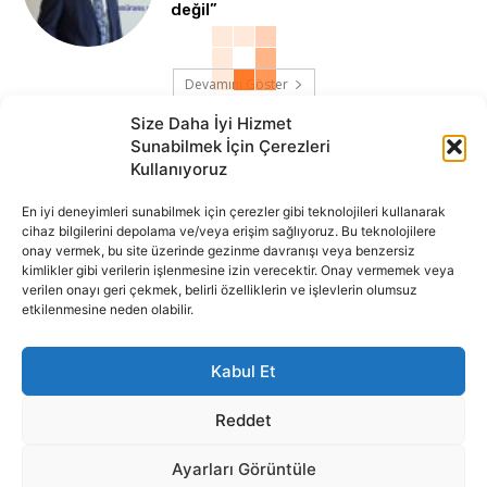
değil”
Devamını Göster
Size Daha İyi Hizmet
Sunabilmek İçin Çerezleri
Kullanıyoruz
En iyi deneyimleri sunabilmek için çerezler gibi teknolojileri kullanarak
cihaz bilgilerini depolama ve/veya erişim sağlıyoruz. Bu teknolojilere
onay vermek, bu site üzerinde gezinme davranışı veya benzersiz
İnternet portalımızda yer alan tüm haber metini, resim ve benzeri
kimlikler gibi verilerin işlenmesine izin verecektir. Onay vermemek veya
içeriğin hakları Sigortamedya Yayıncılık A.Ş.'ye aittir. Hiçbir şekilde
verilen onayı geri çekmek, belirli özelliklerin ve işlevlerin olumsuz
basılı ya da elektronik bir ortamda, kaynak gösterilse bile izin
etkilenmesine neden olabilir.
alınmadan kullanılamaz.
e-Mail Adresimiz:
info@sigortamedia.com
Kabul Et
Reddet
Ayarları Görüntüle