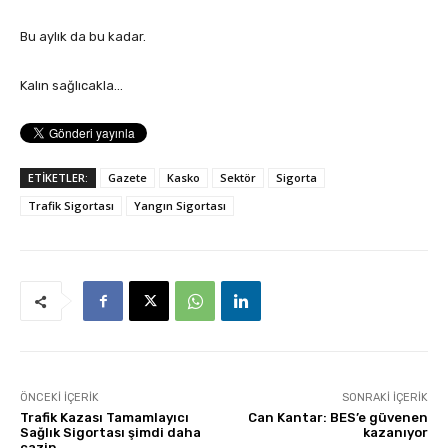
Bu aylık da bu kadar.
Kalın sağlıcakla…
ETİKETLER:
Gazete
Kasko
Sektör
Sigorta
Trafik Sigortası
Yangın Sigortası
ÖNCEKI İÇERIK
SONRAKI İÇERIK
Trafik Kazası Tamamlayıcı
Can Kantar: BES’e güvenen
Sağlık Sigortası şimdi daha
kazanıyor
cazip