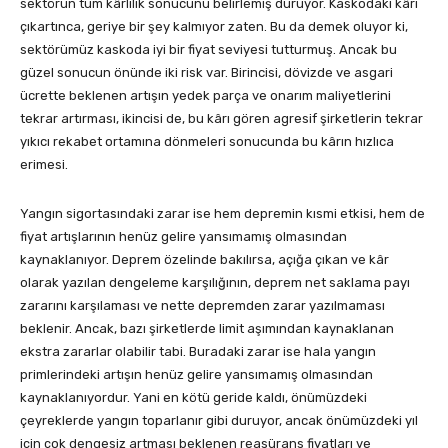
sektörün tüm kârlılık sonucunu belirlemiş duruyor. Kaskodaki kârı
çıkartınca, geriye bir şey kalmıyor zaten. Bu da demek oluyor ki,
sektörümüz kaskoda iyi bir fiyat seviyesi tutturmuş. Ancak bu
güzel sonucun önünde iki risk var. Birincisi, dövizde ve asgari
ücrette beklenen artışın yedek parça ve onarım maliyetlerini
tekrar artırması, ikincisi de, bu kârı gören agresif şirketlerin tekrar
yıkıcı rekabet ortamına dönmeleri sonucunda bu kârın hızlıca
erimesi.
Yangın sigortasındaki zarar ise hem depremin kısmi etkisi, hem de
fiyat artışlarının henüz gelire yansımamış olmasından
kaynaklanıyor. Deprem özelinde bakılırsa, açığa çıkan ve kâr
olarak yazılan dengeleme karşılığının, deprem net saklama payı
zararını karşılaması ve nette depremden zarar yazılmaması
beklenir. Ancak, bazı şirketlerde limit aşımından kaynaklanan
ekstra zararlar olabilir tabi. Buradaki zarar ise hala yangın
primlerindeki artışın henüz gelire yansımamış olmasından
kaynaklanıyordur. Yani en kötü geride kaldı, önümüzdeki
çeyreklerde yangın toparlanır gibi duruyor, ancak önümüzdeki yıl
için çok dengesiz artması beklenen reasürans fiyatları ve