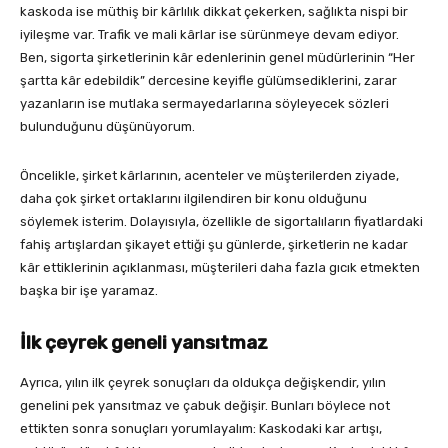
kaskoda ise müthiş bir kârlılık dikkat çekerken, sağlıkta nispi bir
iyileşme var. Trafik ve mali kârlar ise sürünmeye devam ediyor.
Ben, sigorta şirketlerinin kâr edenlerinin genel müdürlerinin “Her
şartta kâr edebildik” dercesine keyifle gülümsediklerini, zarar
yazanların ise mutlaka sermayedarlarına söyleyecek sözleri
bulunduğunu düşünüyorum.
Öncelikle, şirket kârlarının, acenteler ve müşterilerden ziyade,
daha çok şirket ortaklarını ilgilendiren bir konu olduğunu
söylemek isterim. Dolayısıyla, özellikle de sigortalıların fiyatlardaki
fahiş artışlardan şikayet ettiği şu günlerde, şirketlerin ne kadar
kâr ettiklerinin açıklanması, müşterileri daha fazla gıcık etmekten
başka bir işe yaramaz.
İlk çeyrek geneli yansıtmaz
Ayrıca, yılın ilk çeyrek sonuçları da oldukça değişkendir, yılın
genelini pek yansıtmaz ve çabuk değişir. Bunları böylece not
ettikten sonra sonuçları yorumlayalım: Kaskodaki kar artışı,