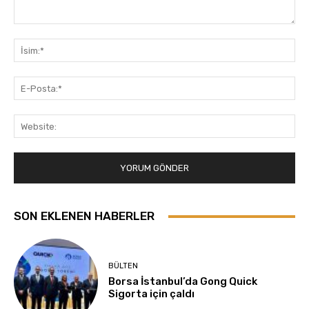
Yorum:
İsi
E-
Pos
Web
SON EKLENEN HABERLER
BÜLTEN
Borsa İstanbul’da Gong Quick
Sigorta için çaldı